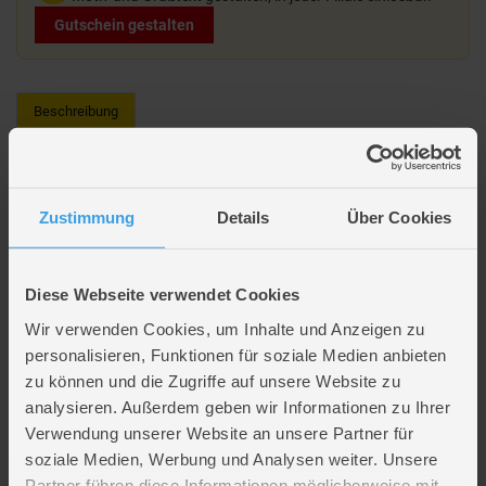
Gutschein gestalten
Beschreibung
Super Mario - Figur - ca. 6 cm - Limitierte Ausführung - 1
Stück
Zustimmung
Details
Über Cookies
Auf ins Spieleparadies mit Mario und Co.! Mit diesen actiongeladenen
Figuren werden aus den Nintendo-Lieblingscharakteren Helden zum
Anfassen. Die über 6 cm großen, an bis zu 3 Stellen beweglichen Figuren,
Diese Webseite verwendet Cookies
halten Unmengen Spielspaß und rasante Abenteuer bereit. Einfach die
größten Nintendo-Abenteuer nachspielen oder eigene fantastische
Wir verwenden Cookies, um Inhalte und Anzeigen zu
Geschichten erfinden. Los geht der Sammelspaß!
personalisieren, Funktionen für soziale Medien anbieten
Verschiedene Ausführungen (nicht auswählbar)
zu können und die Zugriffe auf unsere Website zu
analysieren. Außerdem geben wir Informationen zu Ihrer
Artikelmerkmale
Verwendung unserer Website an unsere Partner für
soziale Medien, Werbung und Analysen weiter. Unsere
Partner führen diese Informationen möglicherweise mit