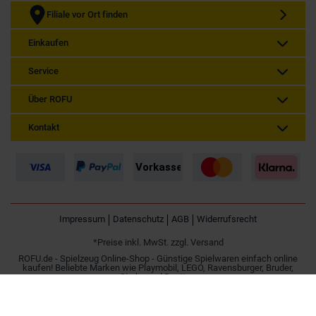
Filiale vor Ort finden
Einkaufen
Service
Über ROFU
Kontakt
Impressum
Datenschutz
AGB
Widerrufsrecht
*Preise inkl. MwSt. zzgl. Versand
ROFU.de - Spielzeug Online-Shop - Günstige Spielwaren einfach online
kaufen! Beliebte Marken wie Playmobil, LEGO, Ravensburger, Bruder,
Simba und Besttoy.
Spielzeug online kaufen | Günstig im Internet bestellen