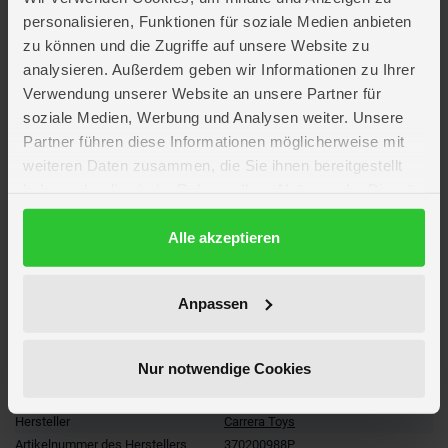
Batterien: 2 AAA (enthalten)
personalisieren, Funktionen für soziale Medien anbieten
zu können und die Zugriffe auf unsere Website zu
Altersempfehlung: ab 6 Jahren
analysieren. Außerdem geben wir Informationen zu Ihrer
Verwendung unserer Website an unsere Partner für
Artikelmerkmale
soziale Medien, Werbung und Analysen weiter. Unsere
Partner führen diese Informationen möglicherweise mit
Farbe
grün
weiteren Daten zusammen, die Sie ihnen bereitgestellt
Altersempfehlung
ab 6 Jahre
haben oder die sie im Rahmen Ihrer Nutzung der Dienste
Maßstab
1:18
gesammelt haben.
Verpackungsmaße
Länge ca. 48,9 cm
Datenschutzerklärung
Alle akzeptieren
Breite ca. 43,7 cm
Höhe ca. 35,2 cm
Batterien
1 x Akku-Pack (enthalten)
2 x LR03 Mignon AAA (enthalten)
Anpassen
WEEE-Reg.-Nr.
DE25078058
Besonderheiten
Elektronikartikel
Nur notwendige Cookies
Marke
Carrera RC
Lizenz
MARIO KART
Hersteller
Carrera Toys
Artikelnummer des Herstellers
370200988P