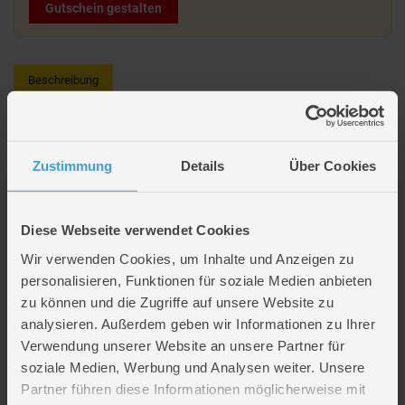
Gutschein gestalten
Beschreibung
Super Mario - Trinkflasche - ca. 540 ml
Zustimmung
Details
Über Cookies
Lieferumfang: 1 x Trinkflasche
Motiv: Super Mario
Farben: rot und blau
mit integriertem Trinkhalm
Diese Webseite verwendet Cookies
nicht spülmaschinen- und mikrowellengeeignet
Wir verwenden Cookies, um Inhalte und Anzeigen zu
Füllmenge: ca. 540 ml
personalisieren, Funktionen für soziale Medien anbieten
Material: Tritan/Polypropylen
zu können und die Zugriffe auf unsere Website zu
Hersteller: P:OS
analysieren. Außerdem geben wir Informationen zu Ihrer
Hersteller Art.Nr.: 33165
Verwendung unserer Website an unsere Partner für
soziale Medien, Werbung und Analysen weiter. Unsere
Artikelmerkmale
Partner führen diese Informationen möglicherweise mit