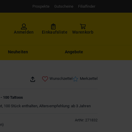
Prospekte
Gutscheine
Filialfinder
Anmelden
Einkaufsliste
Warenkorb
Neuheiten
Angebote
Wunschzettel
Merkzettel
 - 100 Tattoos
nt, 100 Stück enthalten, Altersempfehlung: ab 3 Jahren
ArtNr
:
271832
en
)