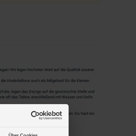
an! Wir legen höchsten Wert auf die Qualität unserer
ie Kindertattoos auch als Mitgebsel für die kleinen
folie, legen das Design auf die gewünschte Stelle und
 wie oft das Tattoo anschließend mit Wasser und Seife
ieren noch mehr Freude beim Verschenken. Du hast ein
terbunte Motive für kreative Köpfe!
Über Cookies