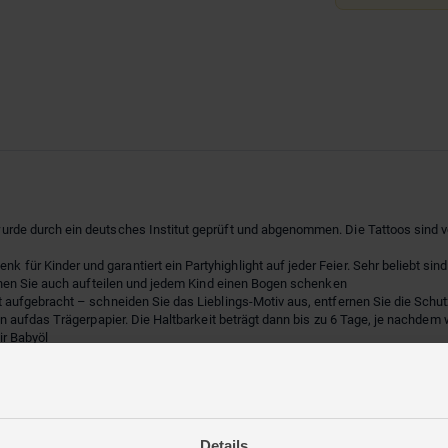
 durch ein deutsches Institut geprüft und abgenommen. Die Tattoos sind veg
Kinder und garantiert ein Partyhighlight auf jeder Feier. Sehr beliebt sind d
nen Sie auch aufteilen und jedem Kind einen Bogen schenken
ufgebracht – schneiden Sie das Lieblings-Motiv aus, entfernen Sie die Schutz
 aufdas Trägerpapier. Die Haltbarkeit beträgt dann bis zu 6 Tage, je nachdem
ir Babyöl
eiern und tolle Geschenkideen findest du in unserem Papierdrachen Shop
tschland hergestellt. Die hochwertigen und ausgewählten Materialien garant
chreib uns und du erhälst auf dem schnellsten Weg eine Antwort!
nsere
Sticker und Tattoos für Kinder
machen jeden Tag ein bisschen bunter. Kun
Details