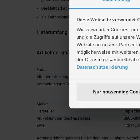
Die Haltbarkeit beträgt dann bis zu 6 Tage
die Tattoos sind vegan
Diese Webseite verwendet 
Wir verwenden Cookies, um I
Lieferumfang
und die Zugriffe auf unsere 
Website an unsere Partner fü
möglicherweise mit weiteren
Artikelmerkmale
der Dienste gesammelt habe
Datenschutzerklärung
Farbe
multicolo
Altersempfehlung
ab 3 Jah
Verpackungsmaße
Länge ca
Breite ca
Nur notwendige Cook
Höhe ca.
Marke
Papierdr
Hersteller
Papierdr
Artikelnummer des Herstellers
B005-001
EAN
4251450
Achtung!
Nicht geeignet für Kinder unter 3 Jahren. Versch