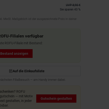
UVP
8,90 €
Sie sparen 43 %
kl. MwSt. Maßgeblich ist der ausgezeichnete Preis in deiner
ROFU-Filialen verfügbar
ste ROFU-Filiale mit Bestand:
t Bestand anzeigen
Auf die Einkaufsliste
 nächsten Filialbesuch — am Handy immer dabei.
rschenken?
ROFU
utschein — mit Motiv
Gutschein gestalten
xt gestalten, in jeder
lösbar.