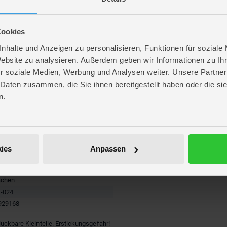
Cookies
nhalte und Anzeigen zu personalisieren, Funktionen für soziale
Website zu analysieren. Außerdem geben wir Informationen zu I
r soziale Medien, Werbung und Analysen weiter. Unsere Partner
 Daten zusammen, die Sie ihnen bereitgestellt haben oder die s
n.
r
re
. 11 cm
. 15,4 cm
ies
Anpassen
 0,5 cm
achen
achen
-024
929168
luckbare Kleinteile. Erstickungsgefahr!