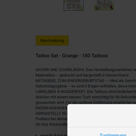
Beschreibung
Tattoo Set - Grunge - 100 Tattoos
SICHER UND ZUVERLÄSSIG: Das Herstellungsverfahren wurde
Materialien – gedruckt und hergestellt in Deutschland
MITGEBSEL ZUM KINDERGEBURTSTAG – Ideal als Geschenk für 
Geburtstagsgäste – es sind 6 Bögen enthalten, diese kön
LANGLEBIG & WASSERFEST: Die Tattoos sind kinderleicht a
drücken mit einem nassen Tuch vorsichtig für 30 Sekunden
gewaschen wird. Für die restlose Entfernung empfehlen w
RIESEN AUSWAHL: Weitere Artikel rund um Geburtstage, F
HERGESTELLT IN DEUTSCHLAND: Dieser Artikel wird in Deu
Problem bei deiner Bestellung oder mit deinem Produkt? S
Ob fürs Stickeralbum, die Haut oder den Schulranzen – u
Zustimmung
geprüft durch ein deutsches Institut