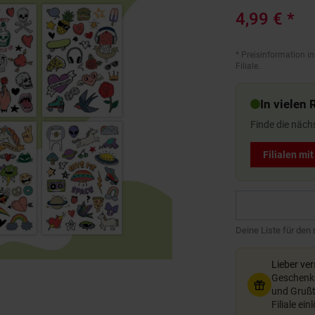
4,99 €
*
*
Preisinformation in
Filiale.
In vielen 
Finde die näch
Filialen mi
Deine Liste für den
Lieber ve
Geschenkg
und Grußte
Filiale ein