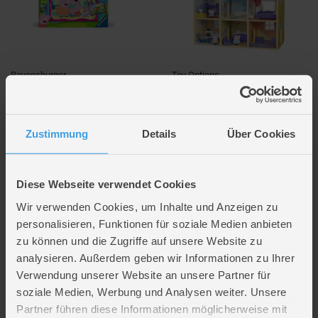
Ravensburger
Toy Options
Puzzleset - Peppa Wutz - 2 x 24
Peppa Wutz - Spielhaus aus Holz
Teile
- mit Sound
9,99 €
*
79,99 €
*
Zustimmung
Details
Über Cookies
UVP
12,99 €
UVP
99,99 €
Verfügbarkeit in deiner Filiale
Verfügbarkeit in deiner Filiale
prüfen
prüfen
Diese Webseite verwendet Cookies
Wir verwenden Cookies, um Inhalte und Anzeigen zu
personalisieren, Funktionen für soziale Medien anbieten
zu können und die Zugriffe auf unsere Website zu
analysieren. Außerdem geben wir Informationen zu Ihrer
Verwendung unserer Website an unsere Partner für
soziale Medien, Werbung und Analysen weiter. Unsere
Partner führen diese Informationen möglicherweise mit