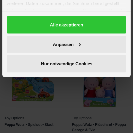
weiteren Daten zusammen, die Sie ihnen bereitgestellt
Toy Options
Toy Options
haben oder die sie im Rahmen Ihrer Nutzung der Dienste
Peppa Wutz - Fahrzeuge - 1
Peppa Wutz - Peppa's kleines
gesammelt haben.
Stück
rotes Auto-Set
Datenschutzerklärung
Alle akzeptieren
9,99 €
*
19,99 €
*
Anpassen
Verfügbarkeit in deiner Filiale
Verfügbarkeit in deiner Filiale
prüfen
prüfen
Nur notwendige Cookies
Toy Options
Toy Options
Peppa Wutz - Spielset - Stadt
Peppa Wutz - Plüschset - Peppa
George & Evie