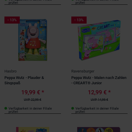
prüfen
prüfen
- 13%
- 13%
Hasbro
Ravensburger
Peppa Wutz - Plauder &
Peppa Wutz - Malen nach Zahlen
Singspaß
- CREART® Junior
19,99 €
*
12,99 €
*
UVP
22,99 €
UVP
14,99 €
Verfügbarkeit in deiner Filiale
Verfügbarkeit in deiner Filiale
prüfen
prüfen