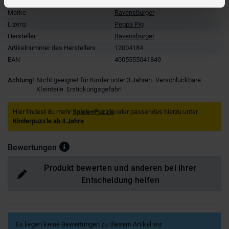
Marke
Ravensburger
Lizenz
Peppa Pig
Hersteller
Ravensburger
Artikelnummer des Herstellers
12004184
EAN
4005555041849
Achtung!
Nicht geeignet für Kinder unter 3 Jahren. Verschluckbare
Kleinteile. Erstickungsgefahr!
Hier findest du mehr
Spiele+Puzzle
oder passendes hierzu unter
Kinderpuzzle ab 4 Jahre
Bewertungen
Produkt bewerten und anderen bei ihrer
Entscheidung helfen
Es liegen keine Bewertungen zu diesem Artikel vor.