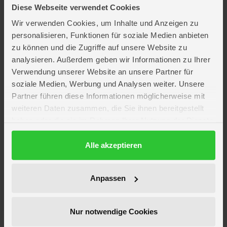
und die hohe Qualität unserer Kinderpuzzles liegen uns sehr am Herzen.
Diese Webseite verwendet Cookies
Deshalb wird die Unbedenklichkeit aller Materialien von einem
unabhängigen Institut bestätigt. Seit mehr als 100 Jahren entwickeln wir
Wir verwenden Cookies, um Inhalte und Anzeigen zu
Puzzles, wie Kinder sie lieben: altersgerecht in Motiv, Teilezahl und -
personalisieren, Funktionen für soziale Medien anbieten
größe.
zu können und die Zugriffe auf unsere Website zu
Jetzt wird gepuzzelt! Entdecke tolle
Kinderpuzzle
mit starken Motiven
analysieren. Außerdem geben wir Informationen zu Ihrer
und unterschiedlichen Teile-Anzahlen – perfekt für Anfänger und kleine
Verwendung unserer Website an unsere Partner für
Puzzle-Profis.
soziale Medien, Werbung und Analysen weiter. Unsere
Partner führen diese Informationen möglicherweise mit
Lieferumfang
weiteren Daten zusammen, die Sie ihnen bereitgestellt
haben oder die sie im Rahmen Ihrer Nutzung der Dienste
Artikelmerkmale
gesammelt haben.
Datenschutzerklärung
Alle akzeptieren
Altersempfehlung
ab 4 Jahre
Anzahl Teile
24
Anpassen
Artikelmaße
Länge ca. 26 cm
Breite ca. 18 cm
Verpackungsmaße
Länge ca. 19,1 cm
Nur notwendige Cookies
Breite ca. 27,7 cm
Höhe ca. 3,5 cm