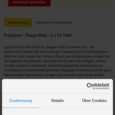
Gutschein gestalten
Beschreibung
Hersteller Informationen
Puzzleset - Peppa Wutz - 2 x 24 Teile
Egal ob Pferd oder Kätzchen, Bagger oder Feuerwehrauto - die
farbenfrohen Motive der Ravensburger Puzzlesets 2x24 Teile begeistern
Mädchen und Jungen ab 4 Jahren! Gleich zwei Kinderpuzzles sorgen hier
für doppelten Puzzlespaß. Inklusive Mini-Postern als Vorlagen. Unsere
Puzzles werden in exzellenter Verarbeitungsqualität mit Material aus
nachhaltiger Forstwirtschaft gefertigt. Pädagogisch wertvoll und mit ganz
viel Lernspaß.Teile suchen, anfügen und sich über das immer größer
werdende Bild freuen - Puzzeln ist, wenn sich ein Erfolg an den anderen
reiht. Deshalb lieben Kinder es, die Puzzleteile immer wieder zu ihren
Lieblingsmotiven zusammen zu setzen. Doch Puzzles bieten mehr als
Spaß: Mit der richtigen Schwierigkeit gewählt, lassen sie Kinder jeden
Alters an den Herausforderungen wachsen, erhöhen ihre Geduld und
Zustimmung
Details
Über Cookies
stärken ihr Selbstvertrauen. In der großen Auswahl von Ravensburger
Kinderpuzzles mit den beliebtesten Motiven, von 2 Teilen bis 300 Teilen,
ist garantiert für jedes Kind das Richtige dabei. Die Auswahl der Motive