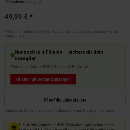
(
0
Kundenmeinungen
)
49,99 €
*
*
Preisinformation inkl. MwSt. Maßgeblich ist der ausgezeichnete Preis in
deiner Filiale.
Nur noch in 4 Filialen — sichere dir dein
Exemplar
Finde die nächste ROFU-Filiale mit Bestand:
Filialen mit Bestand anzeigen
Auf die Einkaufsliste
Deine Liste für den nächsten Filialbesuch — am Handy immer dabei.
Lieber verschenken?
ROFU Geschenkgutschein — mit
Motiv und Grußtext gestalten, in jeder Filiale einlösbar.