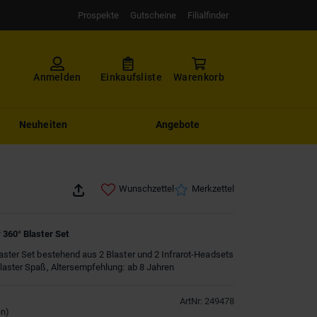
Prospekte
Gutscheine
Filialfinder
Anmelden
Einkaufsliste
Warenkorb
Neuheiten
Angebote
Wunschzettel
Merkzettel
 360° Blaster Set
aster Set bestehend aus 2 Blaster und 2 Infrarot-Headsets
laster Spaß, Altersempfehlung: ab 8 Jahren
ArtNr
:
249478
en
)