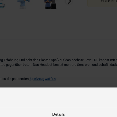
Filiale ein
rtag-Erfahrung und hebt den Blaster-Spaß auf das nächste Level. Du kannst mit 
ttle gegenüber treten. Das Headset besitzt mehrere Sensoren und schafft dadu
st du die passenden
Spielzeugwaffen
!
Details