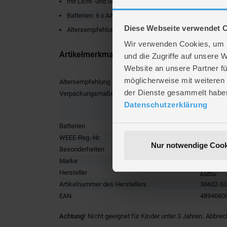
mit Licht- und Sound
Batterien: 6 x AAA (nicht enthalten)
Diese Webseite verwendet 
Altersempfehlung: ab 8 Jahren
Wir verwenden Cookies, um I
Artikelmerkmale
und die Zugriffe auf unsere 
Website an unsere Partner fü
möglicherweise mit weiteren
Altersempfehlung
ab 8 Jah
der Dienste gesammelt habe
Verpackungsmaße
Länge ca
Breite ca
Datenschutzerklärung
Höhe ca.
Batterien
6 x LR03 
WEEE-Reg.-Nr.
DE71532
Nur notwendige Cook
Besonderheiten
Elektroni
Marke
Zuru XSh
Hersteller
ZURU
Artikelnummer des Herstellers
36602-S
EAN
4894680
Achtung!
Nicht geeignet für Kinder unter 3 Jahren. Abbrec