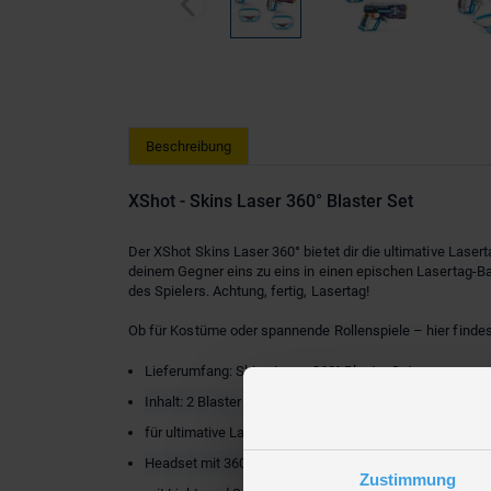
Beschreibung
XShot - Skins Laser 360° Blaster Set
Der XShot Skins Laser 360° bietet dir die ultimative Lase
deinem Gegner eins zu eins in einen epischen Lasertag-Ba
des Spielers. Achtung, fertig, Lasertag!
Ob für Kostüme oder spannende Rollenspiele – hier finde
Lieferumfang: Skins Laser 360° Blaster Set
Inhalt: 2 Blaster + 2 Infrarot-Headsets
für ultimative Lasertag-Battle
Headset mit 360 Grad Infrarotsignal
Zustimmung