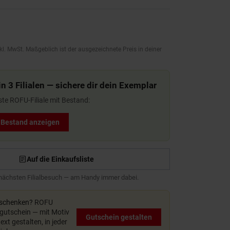
kl. MwSt. Maßgeblich ist der ausgezeichnete Preis in deiner
n 3 Filialen — sichere dir dein Exemplar
ste ROFU-Filiale mit Bestand:
t Bestand anzeigen
Auf die Einkaufsliste
 nächsten Filialbesuch — am Handy immer dabei.
rschenken?
ROFU
utschein — mit Motiv
Gutschein gestalten
xt gestalten, in jeder