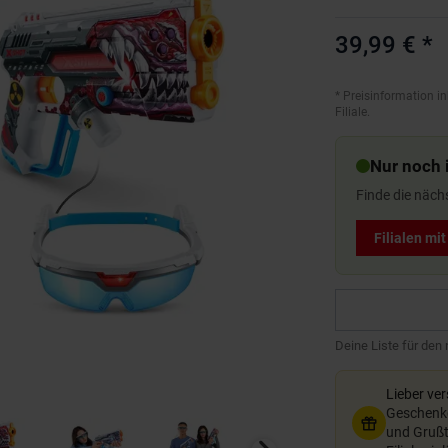
39,99 €
*
*
Preisinformation in
Filiale.
Nur noch i
Finde die näch
Filialen mi
Deine Liste für den
Lieber ve
Geschenkg
und Grußte