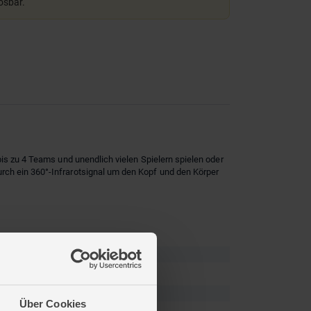
lösbar.
bis zu 4 Teams und unendlich vielen Spielern spielen oder
rch ein 360°-Infrarotsignal um den Kopf und den Körper
Über Cookies