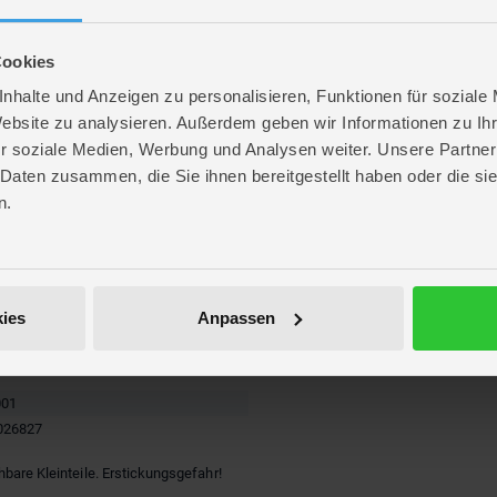
Cookies
nhalte und Anzeigen zu personalisieren, Funktionen für soziale
Website zu analysieren. Außerdem geben wir Informationen zu I
r soziale Medien, Werbung und Analysen weiter. Unsere Partner
 Daten zusammen, die Sie ihnen bereitgestellt haben oder die s
re
n.
. 60,4 cm
. 33 cm
 7 cm
Mignon AAA (nicht enthalten)
771
ies
Anpassen
kartikel
ot
001
026827
hbare Kleinteile. Erstickungsgefahr!