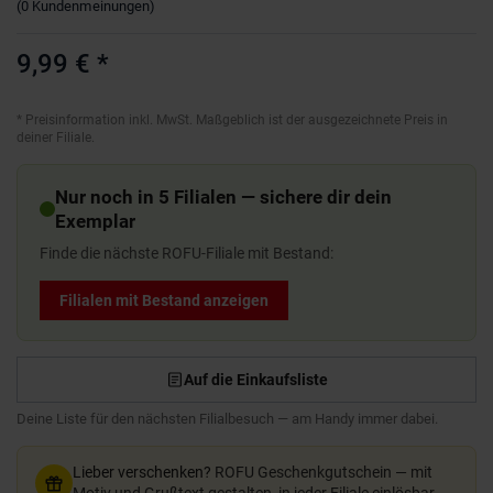
(
0
Kundenmeinungen
)
9,99 €
*
*
Preisinformation inkl. MwSt. Maßgeblich ist der ausgezeichnete Preis in
deiner Filiale.
Nur noch in 5 Filialen — sichere dir dein
Exemplar
Finde die nächste ROFU-Filiale mit Bestand:
Filialen mit Bestand anzeigen
Auf die Einkaufsliste
Deine Liste für den nächsten Filialbesuch — am Handy immer dabei.
Lieber verschenken?
ROFU Geschenkgutschein — mit
Motiv und Grußtext gestalten, in jeder Filiale einlösbar.