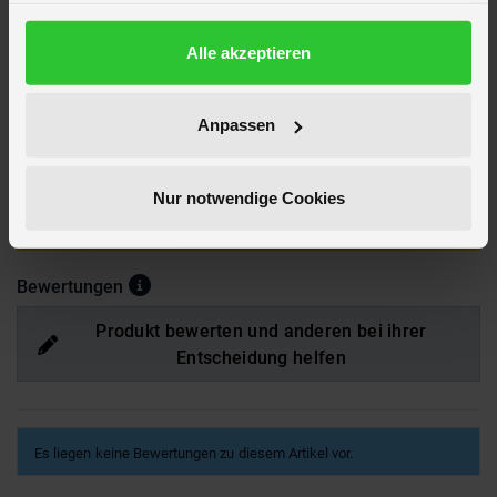
Verpackungsmaße
Länge ca. 18,1 cm
gesammelt haben.
Breite ca. 13 cm
Datenschutzerklärung
Alle akzeptieren
Höhe ca. 17 cm
Marke
BESTTOY
Hersteller
Besttoy
Anpassen
Artikelnummer des Herstellers
B 46996
EAN
4016096469962
Nur notwendige Cookies
Hier findest du mehr
Baby
oder passendes hierzu unter
Motorikschleifen + Activity
Bewertungen
Produkt bewerten und anderen bei ihrer
Entscheidung helfen
Es liegen keine Bewertungen zu diesem Artikel vor.