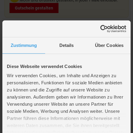
Gutschein gestalten
Beschreibung
Zustimmung
Details
Über Cookies
Besttoy - Motorikschleife
Mit 3 Schleifen und verschiedenen Holzperlen
Diese Webseite verwendet Cookies
Wir verwenden Cookies, um Inhalte und Anzeigen zu
Lieferumfang
personalisieren, Funktionen für soziale Medien anbieten
zu können und die Zugriffe auf unsere Website zu
analysieren. Außerdem geben wir Informationen zu Ihrer
Artikelmerkmale
Verwendung unserer Website an unsere Partner für
soziale Medien, Werbung und Analysen weiter. Unsere
Farbe
multicolor
Partner führen diese Informationen möglicherweise mit
Material
Holz
weiteren Daten zusammen, die Sie ihnen bereitgestellt
Altersempfehlung
ab 18 Monate
haben oder die sie im Rahmen Ihrer Nutzung der Dienste