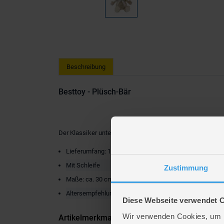
Beschreibung
Besttoy - Plüsch-Bär
Der Klassiker unter den Kuscheltieren:
Teddybären
in all
Lieferumfang: 1 x Plüschtier
Mit Schleife
Zustimmung
Maße: ca. 30 cm
Altersempfehlung: ab Geburt
Diese Webseite verwendet 
Wir verwenden Cookies, um I
Artikelmerkmale