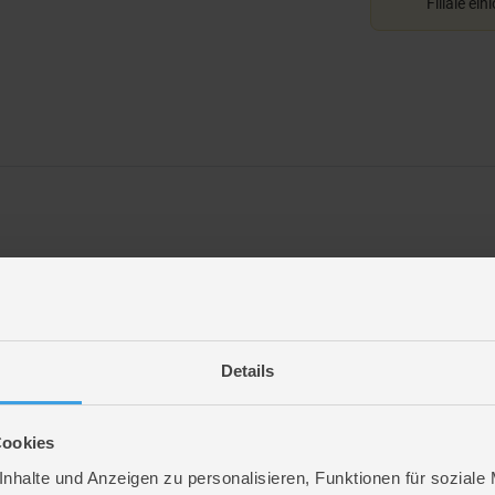
Filiale ein
en Größen und Varianten – vom niedlichen Mini-Bär bis zum riesigen XXL-Kusch
Details
Cookies
nhalte und Anzeigen zu personalisieren, Funktionen für soziale