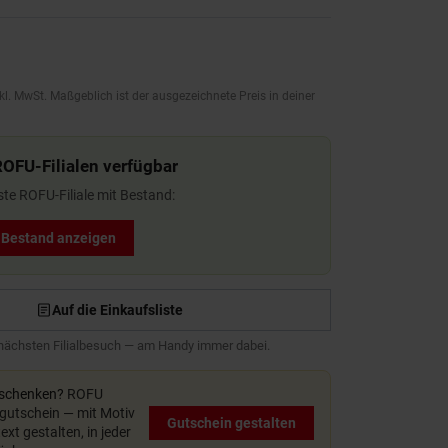
kl. MwSt. Maßgeblich ist der ausgezeichnete Preis in deiner
ROFU-Filialen verfügbar
ste ROFU-Filiale mit Bestand:
t Bestand anzeigen
Auf die Einkaufsliste
 nächsten Filialbesuch — am Handy immer dabei.
rschenken?
ROFU
utschein — mit Motiv
Gutschein gestalten
xt gestalten, in jeder