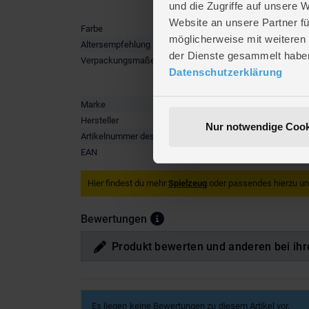
und die Zugriffe auf unsere 
Website an unsere Partner fü
Farbe
beige
,
cr
möglicherweise mit weiteren
Altersempfehlung
ab 0 Mon
der Dienste gesammelt habe
Verpackungsmaße
Länge ca
Datenschutzerklärung
Breite ca
Höhe ca.
Marke
BESTTO
Hersteller
Besttoy
Nur notwendige Cook
Artikelnummer des Herstellers
B 46991
EAN
4016096
Hier findest du mehr
Spielzeug
oder passendes hierzu u
Bewertungen
Produkt bewerten und anderen bei ihr
Es liegen keine Bewertungen zu diesem Artikel vor.