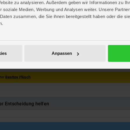
Website zu analysieren. Außerdem geben wir Informationen zu I
r soziale Medien, Werbung und Analysen weiter. Unsere Partner
eme
 Daten zusammen, die Sie ihnen bereitgestellt haben oder die s
ate
n.
. 32,1 cm
. 24,7 cm
 10,5 cm
Y
ies
Anpassen
469917
nter
Besttoy Plüsch
er Entscheidung helfen