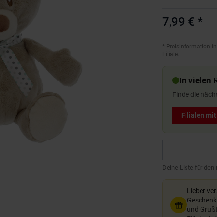
7,99 €
*
*
Preisinformation in
Filiale.
In vielen 
Finde die näch
Filialen mi
Deine Liste für den
Lieber ve
Geschenkg
und Grußte