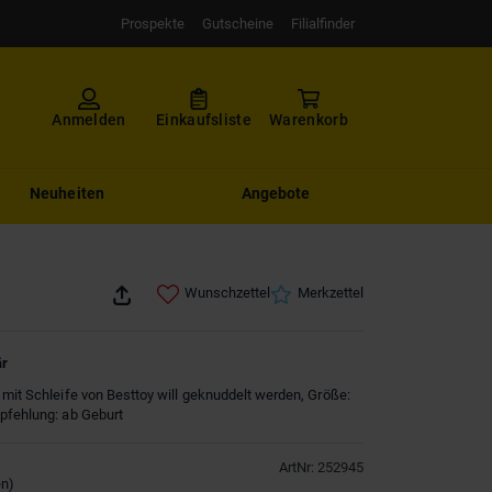
Prospekte
Gutscheine
Filialfinder
Anmelden
Einkaufsliste
Warenkorb
Neuheiten
Angebote
Wunschzettel
Merkzettel
är
 mit Schleife von Besttoy will geknuddelt werden, Größe:
pfehlung: ab Geburt
ArtNr
:
252945
en
)