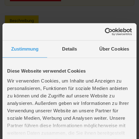
Beschreibung
Bleistift - Baby Dino - mit Radiergummi - 1 Stück
Zustimmung
Details
Über Cookies
In verschiedenen Ausführungen erhältlich
(leider nicht auswählbar)
Diese Webseite verwendet Cookies
Lieferumfang
Wir verwenden Cookies, um Inhalte und Anzeigen zu
personalisieren, Funktionen für soziale Medien anbieten
zu können und die Zugriffe auf unsere Website zu
Artikelmerkmale
analysieren. Außerdem geben wir Informationen zu Ihrer
Verwendung unserer Website an unsere Partner für
Farbe
GRÜN, GELB, BLAU, ROT
soziale Medien, Werbung und Analysen weiter. Unsere
Material
Holz
Partner führen diese Informationen möglicherweise mit
Anzahl Teile
1
weiteren Daten zusammen, die Sie ihnen bereitgestellt
Verpackungsmaße
Länge ca. 2,5 cm