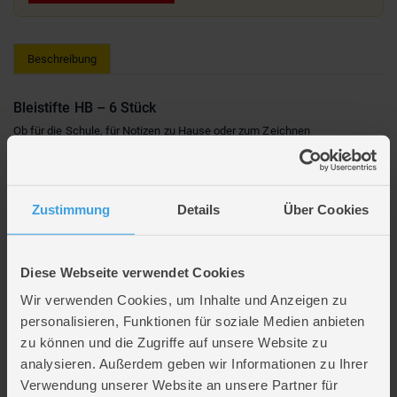
Beschreibung
Bleistifte HB – 6 Stück
Ob für die Schule, für Notizen zu Hause oder zum Zeichnen
zwischendurch – mit diesen sechs Bleistiften bist du gut ausgestattet.
Sie kommen in verschiedenen Farben und Designs, wobei die Auswahl
zufällig erfolgt. Die klassische HB-Härte eignet sich für Schrift und
Skizzen gleichermaßen, und das Holzgehäuse liegt angenehm in der
Zustimmung
Details
Über Cookies
Hand. Ideal, wenn du einfach ein paar gute, alltagstaugliche Stifte
brauchst.
6 Bleistifte in HB-Härte
Verschiedene Designs – Auswahl erfolgt zufällig
Diese Webseite verwendet Cookies
Holzgehäuse, angenehm im Griff
Wir verwenden Cookies, um Inhalte und Anzeigen zu
Verschiedene Ausführungen erhältlich
personalisieren, Funktionen für soziale Medien anbieten
zu können und die Zugriffe auf unsere Website zu
(leider nicht auswählbar)
analysieren. Außerdem geben wir Informationen zu Ihrer
Verwendung unserer Website an unsere Partner für
Lieferumfang