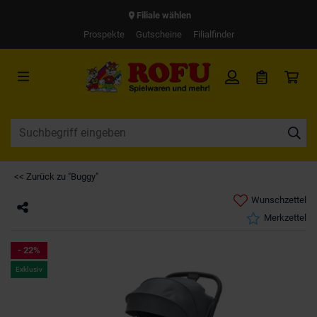
Filiale wählen
Prospekte
Gutscheine
Filialfinder
<< Zurück zu "Buggy"
Wunschzettel
Merkzettel
- 22%
Exklusiv