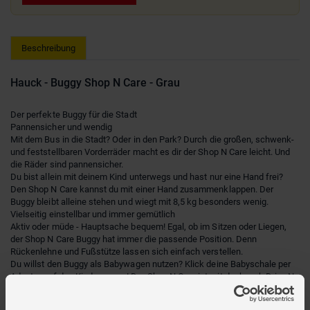
Beschreibung
Hauck - Buggy Shop N Care - Grau
Der perfekte Buggy für die Stadt
Pannensicher und wendig
Mit dem Bus in die Stadt? Oder in den Park? Durch die großen, schwenk-
und feststellbaren Vorderräder macht es dir der Shop N Care leicht. Und
die Räder sind pannensicher.
Du bist allein mit deinem Kind unterwegs und hast nur eine Hand frei?
Den Shop N Care kannst du mit einer Hand zusammenklappen. Der
Buggy bleibt alleine stehen und wiegt mit 8,5 kg besonders wenig.
Vielseitig einstellbar und immer gemütlich
Aktiv oder müde - Hauptsache bequem! Egal, ob im Sitzen oder Liegen,
der Shop N Care Buggy hat immer die passende Position. Denn
Rückenlehne und Fußstütze lassen sich einfach verstellen.
Du willst den Buggy als Babywagen nutzen? Klick deine Babyschale per
Adapter auf den Kinderwagen! Der Shop N Care ist mit der hauck Drive N
Care Babyschale und vielen weiteren Babyschalen kompatibel!
Ein echtes Organisationstalent