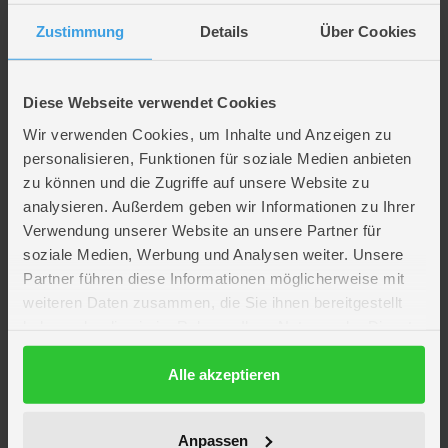
Dein Kind snackt gerne im Buggy? Genau dafür hat der Shop N Care ein
Tablett und einen Getränkehalter. Und durch den schwenkbaren
Zustimmung
Details
Über Cookies
Schutzbügel kann dein Kind auch ganz einfach ein- und aussteigen.
Spielsachen, Wickeltasche, Proviant: Selbst bei einem kleinen Ausflug
kommt einiges zusammen. Oder du möchtest noch kurz einkaufen
gehen? In den XL-Korb unter dem Sitz passt alles rein, was mit muss.
Diese Webseite verwendet Cookies
Pannensichere, schwenkbare EVA-Räder
Wir verwenden Cookies, um Inhalte und Anzeigen zu
personalisieren, Funktionen für soziale Medien anbieten
Einhand-Faltung, leichtes Gewicht
zu können und die Zugriffe auf unsere Website zu
Verstellbare Rückenlehne und Fußstütze
analysieren. Außerdem geben wir Informationen zu Ihrer
Sonnenverdeck mit UV-Schutz 50+
Verwendung unserer Website an unsere Partner für
Belastbarkeit der Sitzfläche: max. 22 kg
soziale Medien, Werbung und Analysen weiter. Unsere
Belastbarkeit des Einkaufskorb: max. 3 kg
Partner führen diese Informationen möglicherweise mit
weiteren Daten zusammen, die Sie ihnen bereitgestellt
Lieferumfang
haben oder die sie im Rahmen Ihrer Nutzung der Dienste
gesammelt haben.
Datenschutzerklärung
Alle akzeptieren
Artikelmerkmale
Anpassen
Farbe
grau, schwarz