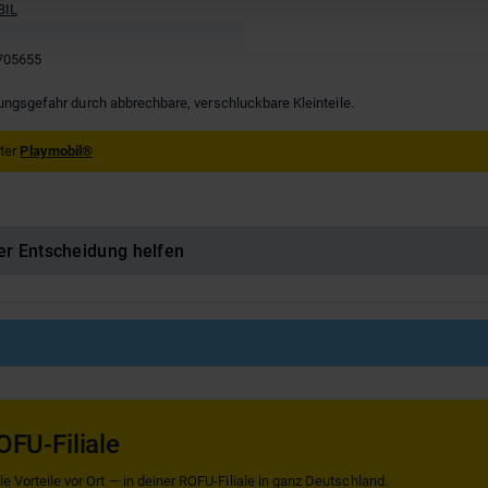
BIL
705655
kungsgefahr durch abbrechbare, verschluckbare Kleinteile.
nter
Playmobil®
er Entscheidung helfen
OFU-Filiale
 Vorteile vor Ort — in deiner ROFU-Filiale in ganz Deutschland.