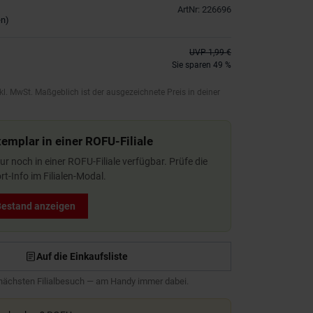
ArtNr
:
226696
en
)
UVP
1,99 €
Sie sparen 49 %
kl. MwSt. Maßgeblich ist der ausgezeichnete Preis in deiner
xemplar in einer ROFU-Filiale
 nur noch in einer ROFU-Filiale verfügbar. Prüfe die
t-Info im Filialen-Modal.
 Bestand anzeigen
Auf die Einkaufsliste
 nächsten Filialbesuch — am Handy immer dabei.