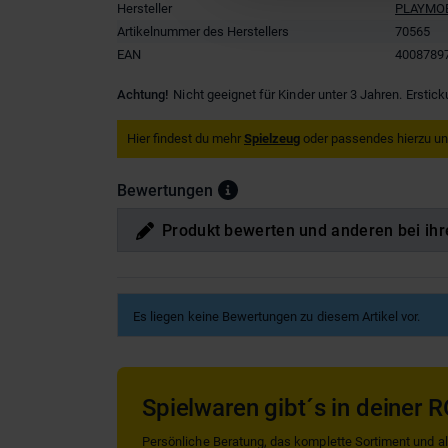
Hersteller
PLAYMO
Artikelnummer des Herstellers
70565
EAN
4008789
Achtung!
Nicht geeignet für Kinder unter 3 Jahren. Erstic
Hier findest du mehr
Spielzeug
oder passendes hierzu u
Bewertungen
Produkt bewerten und anderen bei ihr
Es liegen keine Bewertungen zu diesem Artikel vor.
Spielwaren gibt´s in deiner R
Persönliche Beratung, das komplette Sortiment und alle