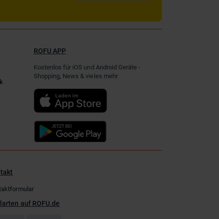
ROFU APP
Kostenlos für iOS und Android Geräte -
Shopping, News & vieles mehr
k
takt
taktformular
larten auf ROFU.de