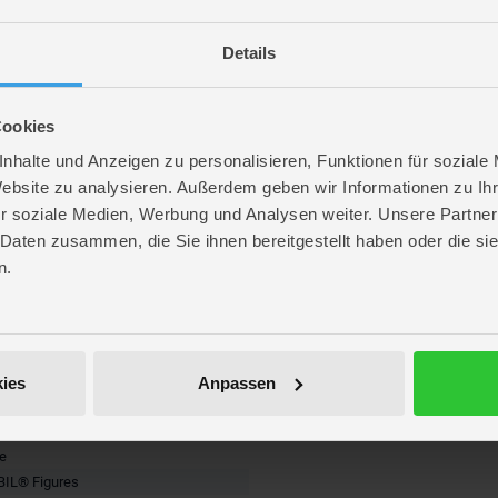
laymobil® Figures
Details
eilen! Zum Zusammenbauen, Sammeln oder Mixen von Köpfen, Körpern, Beinen un
Cookies
nhalte und Anzeigen zu personalisieren, Funktionen für soziale
Website zu analysieren. Außerdem geben wir Informationen zu I
r soziale Medien, Werbung und Analysen weiter. Unsere Partner
 Daten zusammen, die Sie ihnen bereitgestellt haben oder die s
n.
 oder Farben erhältlich. Die Vorauswahl einer bestimmten Ausführung oder Farbe
ies
Anpassen
re
IL® Figures