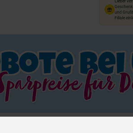
Lieber ve
Geschenkg
und Grußte
Filiale ein