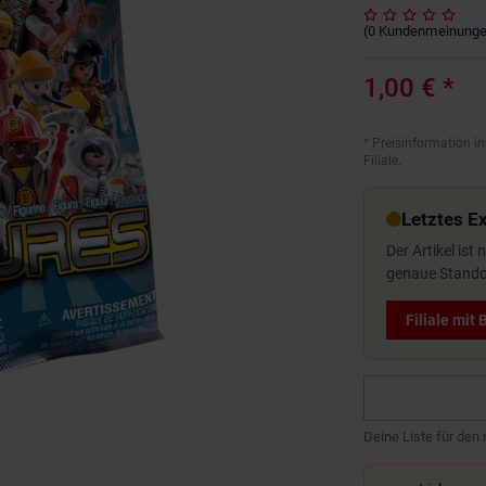
(
0
Kundenmeinung
1,00 €
*
*
Preisinformation in
Filiale.
Letztes E
Der Artikel ist
genaue Standor
Filiale mit
Deine Liste für den