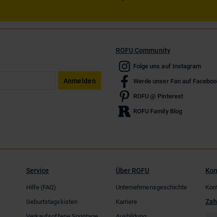
ROFU Community
Folge uns auf Instagram
Anmelden
Werde unser Fan auf Faceboo
ROFU @ Pinterest
ROFU Family Blog
Service
Über ROFU
Kon
Hilfe (FAQ)
Unternehmensgeschichte
Kon
Zah
Geburtstagskisten
Karriere
Verkaufsoffene Sonntage
Ausbildung