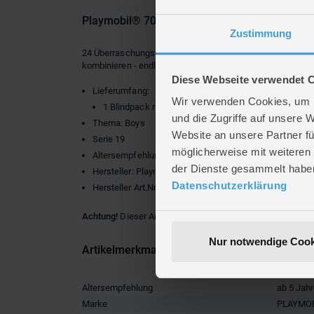
Playmobil® 70565 - Figures Boys Serie 19 - P
Zustimmung
24 Überraschungstüten mit PLAYMOBIL-Figuren in Einzelt
kombinieren - endloser Spielspaß, jeden Tag neu!
Diese Webseite verwendet 
Lieferumfang:
Wir verwenden Cookies, um I
1 Blindpack mit einer Spielfigur
und die Zugriffe auf unsere 
Thema: Boys
Website an unsere Partner fü
Serie 19
möglicherweise mit weiteren
Altersempfehlung: ab 5 Jahren
der Dienste gesammelt habe
Hersteller: Playmobil
Datenschutzerklärung
Hersteller Art.Nr.: 70565
Achtung!
Dieser Artikel ist in verschiedenen Ausführungen
Nur notwendige Cook
Artikelmerkmale
Altersempfehlung
ab 5 Jah
Marke
PLAYMOB