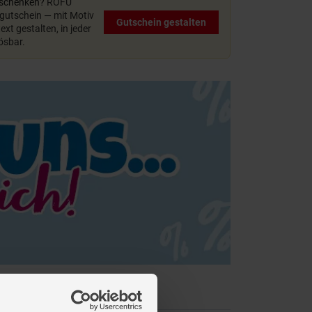
rschenken?
ROFU
utschein — mit Motiv
Gutschein gestalten
xt gestalten, in jeder
lösbar.