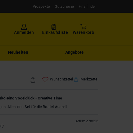
Prospekte
Gutscheine
Filialfinder
Anmelden
Einkaufsliste
Warenkorb
Neuheiten
Angebote
Wunschzettel
Merkzettel
Deko-Ring Vogelglück - Creative Time
gen: Alles-drin-Set für die Bastel-Auszeit
ArtNr
:
278525
en
)