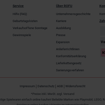
Service
Über ROFU
Kon
Hilfe (FAQ)
Unternehmensgeschichte
Kon
Zah
Geburtstagskisten
Karriere
Verkaufsoffene Sonntage
Ausbildung
Gewinnspiele
Presse
Expansion
Anlieferrichtlinien
Konformitätserklärung
Lieferkettengesetz
Sanierungsverfahren
Impressum
Datenschutz
AGB
Widerrufsrecht
*Preise inkl. MwSt. zzgl. Versand
tige Spielwaren einfach online kaufen! Beliebte Marken wie Playmobil, LEGO, R
Spielzeug online kaufen | Günstig im Internet bestellen