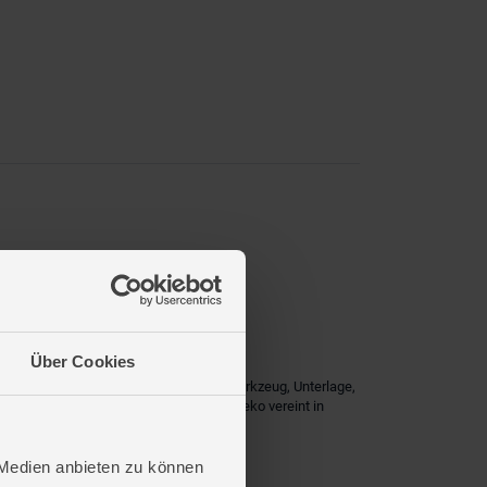
Über Cookies
tives Ergebnis. Mit Prägefolien, Holzwerkzeug, Unterlage,
v. Entspannung, Freude und stilvolle Deko vereint in
 Medien anbieten zu können