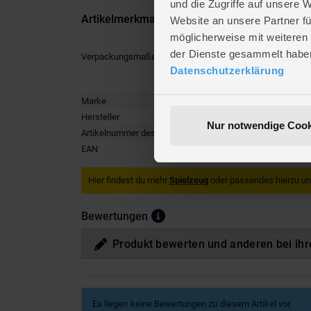
und die Zugriffe auf unsere 
Artikelmerkmale
Website an unsere Partner fü
möglicherweise mit weiteren
der Dienste gesammelt habe
Verpackungsmaße
Länge ca
Breite ca
Datenschutzerklärung
Höhe ca.
Marke
Coppenra
Hersteller
Coppenra
Nur notwendige Cook
Artikelnummer des Herstellers
97105
EAN
4050003
Hier findest du mehr
Spielzeug
oder passendes hierzu u
Bewertungen
Produkt bewerten und anderen bei ihr
Es liegen keine Bewertungen zu diesem Artikel vor.