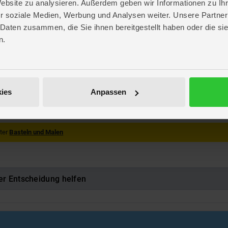
Website zu analysieren. Außerdem geben wir Informationen zu I
r soziale Medien, Werbung und Analysen weiter. Unsere Partner
 Daten zusammen, die Sie ihnen bereitgestellt haben oder die s
n.
. 25,5 cm
. 0,5 cm
 25,5 cm
th Verlag
th
ies
Anpassen
971056
nter
Basteln und Malen
er Entscheidung helfen