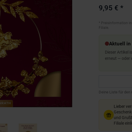
9,95 €
*
*
Preisinformation in
Filiale.
Aktuell in
Dieser Artikel 
erneut — oder
Deine Liste für den
Lieber ve
Geschenkg
und Grußte
Filiale ein