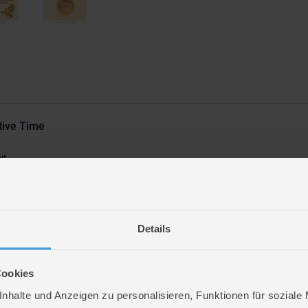
tive Time
it
Details
efolien-Set für einen Deko-Ring mit Vögeln vereint kreative Freude und dekora
um gleich anzufangen, und es entsteht ein traumhafter Deko-Kranz mit Vogelmoti
Cookies
k! Entdecke jetzt unser
Bastelzubehör
und bring Farbe in deine Bastelwelt.
nhalte und Anzeigen zu personalisieren, Funktionen für soziale