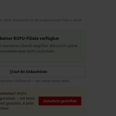
kl. MwSt. Maßgeblich ist der ausgezeichnete Preis in deiner
 keiner ROFU-Filiale verfügbar
ist momentan überall vergriffen. Bitte prüfe später
 verschenke einen ROFU-Gutschein.
Auf die Einkaufsliste
 nächsten Filialbesuch — am Handy immer dabei.
rschenken?
ROFU
utschein — mit Motiv
Gutschein gestalten
xt gestalten, in jeder
lösbar.