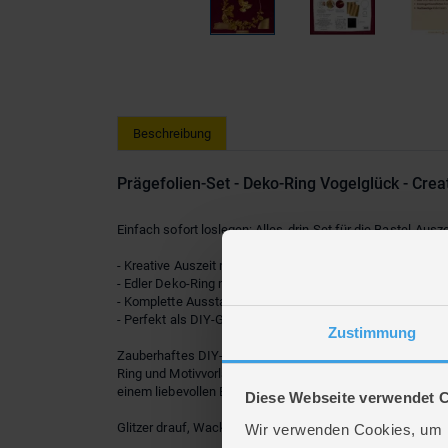
Beschreibung
Prägefolien-Set - Deko-Ring Vogelglück - Crea
Einfach sofort loslegen: Alles-drin-Set für die Bastel-Ausze
- Kreative Auszeit mit entspannendem Effekt
- Edler Deko-Ring mit Goldfolie
- Komplette Ausstattung für sofortigen Start
- Perfekt als DIY-Geschenk oder Wandschmuck
Zustimmung
Zauberhaftes DIY-Erlebnis mit goldenem Glanz! Dieses Präg
Ring und Motivvorlagen ist alles dabei, was man braucht, 
einem liebevollen Bastelprojekt.
Diese Webseite verwendet 
Glitzer drauf, Wackelauge dran – fertig ist das Meisterwer
Wir verwenden Cookies, um I