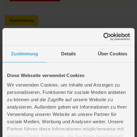
Beschreibung
schleich® - HORSE CLUB - Sarah's Erste Hilfe - 42777
Dank ihres Erste-Hilfe-Sets muss Sarah nicht immer zum Tierarzt.
Zustimmung
Details
Über Cookies
Kleinere Verletzungen behandelt sie selbst. Im Erste-Hilfe-Koffer befindet
sich neben dem Stethoskop auch eine Spritze. Das kleine Paint Horse
Fohlen ist gesund. Aber dem Marwari Fohlen muss sie eine Bandage
anlegen. Zum Trost gibt’s eine Karotte.
Diese Webseite verwendet Cookies
Wir verwenden Cookies, um Inhalte und Anzeigen zu
Lieferumfang
personalisieren, Funktionen für soziale Medien anbieten
zu können und die Zugriffe auf unsere Website zu
Artikelmerkmale
analysieren. Außerdem geben wir Informationen zu Ihrer
Verwendung unserer Website an unsere Partner für
soziale Medien, Werbung und Analysen weiter. Unsere
Farbe
multicolor
Partner führen diese Informationen möglicherweise mit
Altersempfehlung
ab 5 bis 12 Jahren
weiteren Daten zusammen, die Sie ihnen bereitgestellt
Verpackungsmaße
Länge ca. 19,7 cm