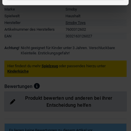
Besonderheiten
Elektronikartikel
Marke
Smoby
Spielwelt
Haushalt
Hersteller
Smoby Toys
Artikelnummer des Herstellers
7600312602
EAN
3032163126027
Achtung!
Nicht geeignet für Kinder unter 3 Jahren. Verschluckbare
Kleinteile. Erstickungsgefahr!
Hier findest du mehr
Spielzeug
oder passendes hierzu unter
Kinderküche
Bewertungen
Produkt bewerten und anderen bei ihrer
Entscheidung helfen
Es liegen keine Bewertungen zu diesem Artikel vor.