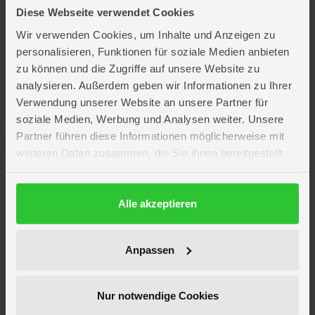
Pfanne, ein Kochtopf mit Deckel, ein Pfannkuchen sowie ein Salz- und
Diese Webseite verwendet Cookies
Pfefferstreuer mit Klickgeräusch und ein Behälter. Besonders beliebt: die
magischen Nudeln, die ihre Farbe in kaltem Wasser verändern.
Wir verwenden Cookies, um Inhalte und Anzeigen zu
Erforderlich 2 Microbatterien.
personalisieren, Funktionen für soziale Medien anbieten
zu können und die Zugriffe auf unsere Website zu
Lieferumfang
analysieren. Außerdem geben wir Informationen zu Ihrer
Verwendung unserer Website an unsere Partner für
Artikelmerkmale
soziale Medien, Werbung und Analysen weiter. Unsere
Partner führen diese Informationen möglicherweise mit
weiteren Daten zusammen, die Sie ihnen bereitgestellt
Farbe
pink
haben oder die sie im Rahmen Ihrer Nutzung der Dienste
Material
Kunststoff
gesammelt haben.
Altersempfehlung
ab 3 Jahre
Datenschutzerklärung
Alle akzeptieren
Artikelmaße
Länge ca. 19,7 cm
Breite ca. 57,4 cm
Höhe ca. 70,4 cm
Anpassen
Verpackungsmaße
Länge ca. 71 cm
Breite ca. 55,8 cm
Höhe ca. 20,5 cm
Nur notwendige Cookies
Batterien
2 x LR03 Mignon AAA (nicht
enthalten)