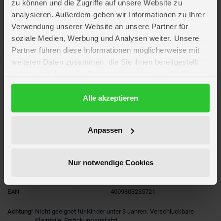
zu können und die Zugriffe auf unsere Website zu
analysieren. Außerdem geben wir Informationen zu Ihrer
Verwendung unserer Website an unsere Partner für
Artikelmerkmale
soziale Medien, Werbung und Analysen weiter. Unsere
Partner führen diese Informationen möglicherweise mit
Farbe
multicolor
weiteren Daten zusammen, die Sie ihnen bereitgestellt
Altersempfehlung
ab 4 Jahre
haben oder die sie im Rahmen Ihrer Nutzung der Dienste
Verpackungsmaße
Länge ca. 14 cm
gesammelt haben.
Breite ca. 14 cm
Datenschutzerklärung
Alle akzeptieren
Höhe ca. 14 cm
Batterien
4 x LR6 Mignon AA (nicht enthalten)
WEEE-Reg.-Nr.
DE84013787
Anpassen
Besonderheiten
Elektronikartikel
Marke
Revell Control
Spielwelt
Autorennen
Nur notwendige Cookies
Hersteller
Revell
Artikelnummer des Herstellers
23572
EAN
4009803235721
Achtung!
Nicht geeignet für Kinder unter 3 Jahren. Verschluckbare
Kleinteile. Erstickungsgefahr!