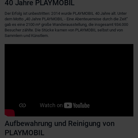
40 Jahre PLAYMOBIL
Der Erfolg ist unbestritten: 2014 wurde PLAYMOBIL 40 Jahre alt. Unter
dem Motto „40 Jahre PLAYMOBIL - Eine Abenteuerreise durch die Zeit“
gab es eine 2100 m² große Wanderausstellung, die insgesamt 934.000
Besucher zählte. Die Stücke kamen von PLAYMOBIL selbst und von
Sammlern und Künstlern.
Aufbewahrung und Reinigung von
PLAYMOBIL