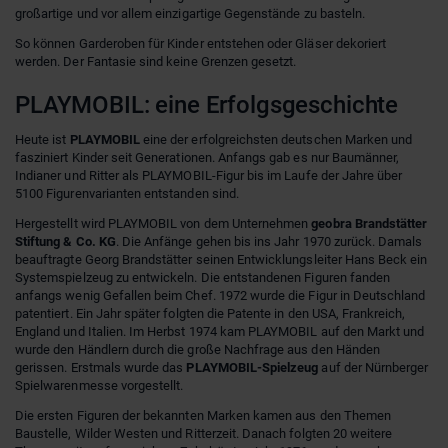
großartige und vor allem einzigartige Gegenstände zu basteln.
So können Garderoben für Kinder entstehen oder Gläser dekoriert
werden. Der Fantasie sind keine Grenzen gesetzt.
PLAYMOBIL: eine Erfolgsgeschichte
Heute ist
PLAYMOBIL
eine der erfolgreichsten deutschen Marken und
fasziniert Kinder seit Generationen. Anfangs gab es nur Baumänner,
Indianer und Ritter als PLAYMOBIL-Figur bis im Laufe der Jahre über
5100 Figurenvarianten entstanden sind.
Hergestellt wird PLAYMOBIL von dem Unternehmen
geobra Brandstätter
Stiftung & Co. KG
. Die Anfänge gehen bis ins Jahr 1970 zurück. Damals
beauftragte Georg Brandstätter seinen Entwicklungsleiter Hans Beck ein
Systemspielzeug zu entwickeln. Die entstandenen Figuren fanden
anfangs wenig Gefallen beim Chef. 1972 wurde die Figur in Deutschland
patentiert. Ein Jahr später folgten die Patente in den USA, Frankreich,
England und Italien. Im Herbst 1974 kam PLAYMOBIL auf den Markt und
wurde den Händlern durch die große Nachfrage aus den Händen
gerissen. Erstmals wurde das
PLAYMOBIL-Spielzeug
auf der Nürnberger
Spielwarenmesse vorgestellt.
Die ersten Figuren der bekannten Marken kamen aus den Themen
Baustelle, Wilder Westen und Ritterzeit. Danach folgten 20 weitere