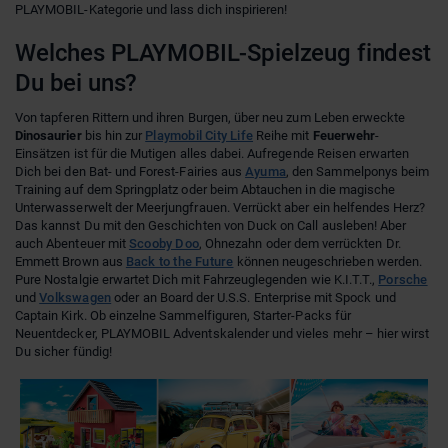
PLAYMOBIL-Kategorie und lass dich inspirieren!
Welches PLAYMOBIL-Spielzeug findest
Du bei uns?
Von tapferen Rittern und ihren Burgen, über neu zum Leben erweckte
Dinosaurier
bis hin zur
Playmobil City Life
Reihe mit
Feuerwehr
-
Einsätzen ist für die Mutigen alles dabei. Aufregende Reisen erwarten
Dich bei den Bat- und Forest-Fairies aus
Ayuma
, den Sammelponys beim
Training auf dem Springplatz oder beim Abtauchen in die magische
Unterwasserwelt der Meerjungfrauen. Verrückt aber ein helfendes Herz?
Das kannst Du mit den Geschichten von Duck on Call ausleben! Aber
auch Abenteuer mit
Scooby Doo
, Ohnezahn oder dem verrückten Dr.
Emmett Brown aus
Back to the Future
können neugeschrieben werden.
Pure Nostalgie erwartet Dich mit Fahrzeuglegenden wie K.I.T.T.,
Porsche
und
Volkswagen
oder an Board der U.S.S. Enterprise mit Spock und
Captain Kirk. Ob einzelne Sammelfiguren, Starter-Packs für
Neuentdecker, PLAYMOBIL Adventskalender und vieles mehr – hier wirst
Du sicher fündig!