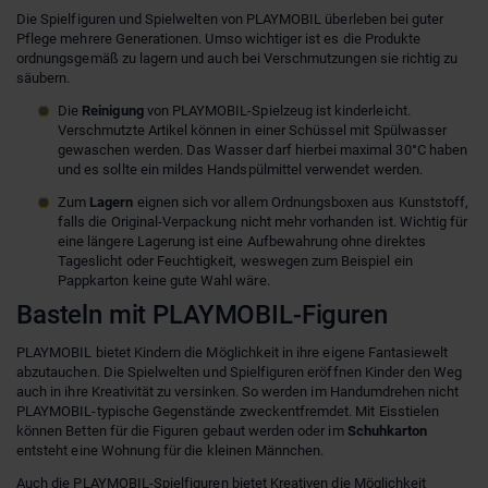
Die Spielfiguren und Spielwelten von PLAYMOBIL überleben bei guter
Pflege mehrere Generationen. Umso wichtiger ist es die Produkte
ordnungsgemäß zu lagern und auch bei Verschmutzungen sie richtig zu
säubern.
Die
Reinigung
von PLAYMOBIL-Spielzeug ist kinderleicht.
Verschmutzte Artikel können in einer Schüssel mit Spülwasser
gewaschen werden. Das Wasser darf hierbei maximal 30°C haben
und es sollte ein mildes Handspülmittel verwendet werden.
Zum
Lagern
eignen sich vor allem Ordnungsboxen aus Kunststoff,
falls die Original-Verpackung nicht mehr vorhanden ist. Wichtig für
eine längere Lagerung ist eine Aufbewahrung ohne direktes
Tageslicht oder Feuchtigkeit, weswegen zum Beispiel ein
Pappkarton keine gute Wahl wäre.
Basteln mit PLAYMOBIL-Figuren
PLAYMOBIL bietet Kindern die Möglichkeit in ihre eigene Fantasiewelt
abzutauchen. Die Spielwelten und Spielfiguren eröffnen Kinder den Weg
auch in ihre Kreativität zu versinken. So werden im Handumdrehen nicht
PLAYMOBIL-typische Gegenstände zweckentfremdet. Mit Eisstielen
können Betten für die Figuren gebaut werden oder im
Schuhkarton
entsteht eine Wohnung für die kleinen Männchen.
Auch die PLAYMOBIL-Spielfiguren bietet Kreativen die Möglichkeit