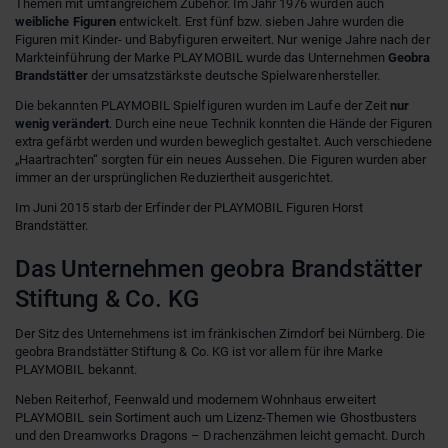
Themen mit umfangreichem Zubehör. Im Jahr 1976 wurden auch
weibliche Figuren
entwickelt. Erst fünf bzw. sieben Jahre wurden die
Figuren mit Kinder- und Babyfiguren erweitert. Nur wenige Jahre nach der
Markteinführung der Marke PLAYMOBIL wurde das Unternehmen
Geobra
Brandstätter
der umsatzstärkste deutsche Spielwarenhersteller.
Die bekannten PLAYMOBIL Spielfiguren wurden im Laufe der Zeit
nur
wenig verändert
. Durch eine neue Technik konnten die Hände der Figuren
extra gefärbt werden und wurden beweglich gestaltet. Auch verschiedene
„Haartrachten“ sorgten für ein neues Aussehen. Die Figuren wurden aber
immer an der ursprünglichen Reduziertheit ausgerichtet.
Im Juni 2015 starb der Erfinder der PLAYMOBIL Figuren Horst
Brandstätter.
Das Unternehmen geobra Brandstätter
Stiftung & Co. KG
Der Sitz des Unternehmens ist im fränkischen Zirndorf bei Nürnberg. Die
geobra Brandstätter Stiftung & Co. KG ist vor allem für ihre Marke
PLAYMOBIL bekannt.
Neben Reiterhof, Feenwald und modernem Wohnhaus erweitert
PLAYMOBIL sein Sortiment auch um Lizenz-Themen wie Ghostbusters
und den Dreamworks Dragons – Drachenzähmen leicht gemacht. Durch