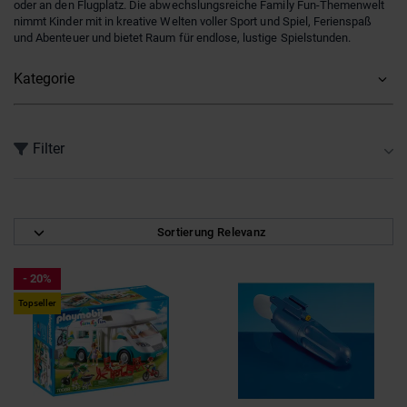
oder an den Flugplatz. Die abwechslungsreiche Family Fun-Themenwelt
nimmt Kinder mit in kreative Welten voller Sport und Spiel, Ferienspaß
und Abenteuer und bietet Raum für endlose, lustige Spielstunden.
Kategorie
Filter
nur reduzierte Produkte
(1)
Sortierung Relevanz
Marke
- 20%
PLAYMOBIL®
(2)
Topseller
PLAYMOBIL® Family Fun
(1)
Preis
9
-
49
Altersempfehlung