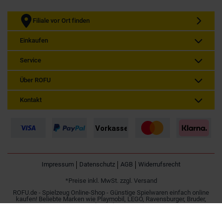
Filiale vor Ort finden
Einkaufen
Service
Über ROFU
Kontakt
Impressum
Datenschutz
AGB
Widerrufsrecht
*Preise inkl. MwSt. zzgl. Versand
ROFU.de - Spielzeug Online-Shop - Günstige Spielwaren einfach online
kaufen! Beliebte Marken wie Playmobil, LEGO, Ravensburger, Bruder,
Simba und Besttoy.
Spielzeug online kaufen | Günstig im Internet bestellen