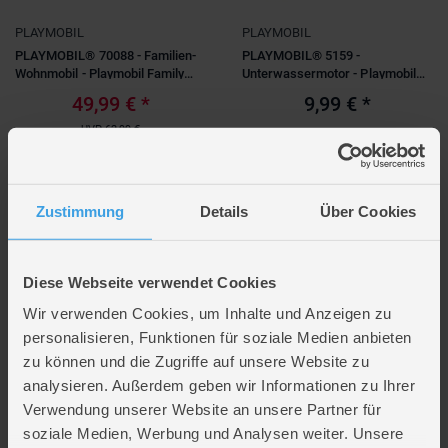
4-6 Jahre
(3)
PLAYMOBIL
PLAYMOBIL
7-9 Jahre
(1)
Für wen?
PLAYMOBIL® 70088 - Familien-
PLAYMOBIL® 5159 -
10-12 Jahre
(1)
Wohnmobil - Playmobil Family
Unterwassermotor - Playmobil
Kinder
(1)
Fun
Family Fun
49,99 €
*
9,99 €
*
UVP
62,99 €
Verfügbarkeit in deiner Filiale
Verfügbarkeit in deiner Filiale
prüfen
prüfen
Zustimmung
Details
Über Cookies
Diese Webseite verwendet Cookies
Wir verwenden Cookies, um Inhalte und Anzeigen zu
personalisieren, Funktionen für soziale Medien anbieten
zu können und die Zugriffe auf unsere Website zu
analysieren. Außerdem geben wir Informationen zu Ihrer
PLAYMOBIL
Verwendung unserer Website an unsere Partner für
Playmobil® 71425 - Zelten -
soziale Medien, Werbung und Analysen weiter. Unsere
Playmobil® Family Fun