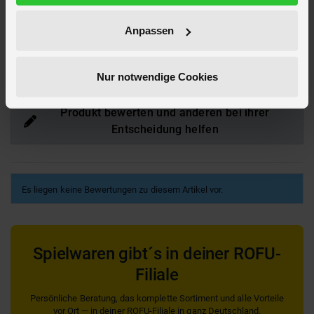
EAN
4027234856094
Anpassen
Hier findest du mehr
Wohnen & Deko
oder passendes hierzu unter
Kunstblumen
Nur notwendige Cookies
Bewertungen
Produkt bewerten und anderen bei ihrer
Entscheidung helfen
Es liegen keine Bewertungen zu diesem Artikel vor.
Spielwaren gibt´s in deiner ROFU-
Filiale
Persönliche Beratung, das komplette Sortiment und alle Vorteile
vor Ort — in deiner ROFU-Filiale in ganz Deutschland.