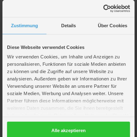
Beschreibung
Zustimmung
Details
Über Cookies
Allium - ca. 46 cm - lila
Lieferumfang: 1 Stück
Diese Webseite verwendet Cookies
Länge: ca. 46 cm
Wir verwenden Cookies, um Inhalte und Anzeigen zu
Farbe: lila
personalisieren, Funktionen für soziale Medien anbieten
zu können und die Zugriffe auf unsere Website zu
Artikelmerkmale
analysieren. Außerdem geben wir Informationen zu Ihrer
Verwendung unserer Website an unsere Partner für
Farbe
grün
,
violett
soziale Medien, Werbung und Analysen weiter. Unsere
Material
Kunststoff
Partner führen diese Informationen möglicherweise mit
Verpackungsmaße
Länge ca. 48 cm
weiteren Daten zusammen, die Sie ihnen bereitgestellt
Breite ca. 11 cm
haben oder die sie im Rahmen Ihrer Nutzung der Dienste
Höhe ca. 6,6 cm
gesammelt haben.
Hersteller
DPI
Datenschutzerklärung
Alle akzeptieren
Artikelnummer des Herstellers
52242-24