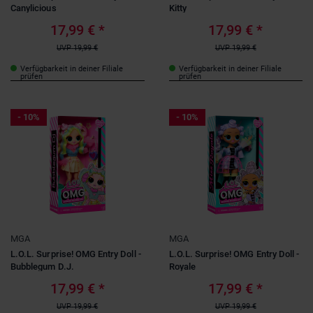
Canylicious
Kitty
17,99 €
*
17,99 €
*
UVP
19,99 €
UVP
19,99 €
Verfügbarkeit in deiner Filiale
Verfügbarkeit in deiner Filiale
prüfen
prüfen
- 10%
- 10%
MGA
MGA
L.O.L. Surprise! OMG Entry Doll -
L.O.L. Surprise! OMG Entry Doll -
Bubblegum D.J.
Royale
17,99 €
*
17,99 €
*
UVP
19,99 €
UVP
19,99 €