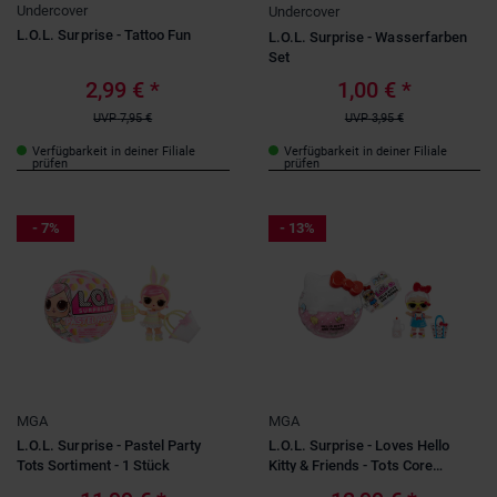
Undercover
Undercover
L.O.L. Surprise - Tattoo Fun
L.O.L. Surprise - Wasserfarben
Set
2,99 €
*
1,00 €
*
UVP
7,95 €
UVP
3,95 €
Verfügbarkeit in deiner Filiale
Verfügbarkeit in deiner Filiale
prüfen
prüfen
- 7%
- 13%
MGA
MGA
L.O.L. Surprise - Pastel Party
L.O.L. Surprise - Loves Hello
Tots Sortiment - 1 Stück
Kitty & Friends - Tots Core
Characters - 1 Stück