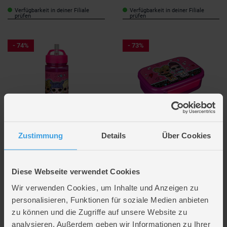
Verfügbarkeit in deiner Filiale
Verfügbarkeit in deiner Filiale
prüfen
prüfen
- 74%
- 73%
Undercover
Undercover
Zustimmung
Details
Über Cookies
L.O.L. Surprise - AERO
L.O.L. Surprise - Brotzeitdose
Trinkflasche - ca. 500 ml
1,99 €
*
1,99 €
*
Diese Webseite verwendet Cookies
UVP
7,95 €
UVP
7,50 €
Wir verwenden Cookies, um Inhalte und Anzeigen zu
Verfügbarkeit in deiner Filiale
Verfügbarkeit in deiner Filiale
personalisieren, Funktionen für soziale Medien anbieten
prüfen
prüfen
zu können und die Zugriffe auf unsere Website zu
analysieren. Außerdem geben wir Informationen zu Ihrer