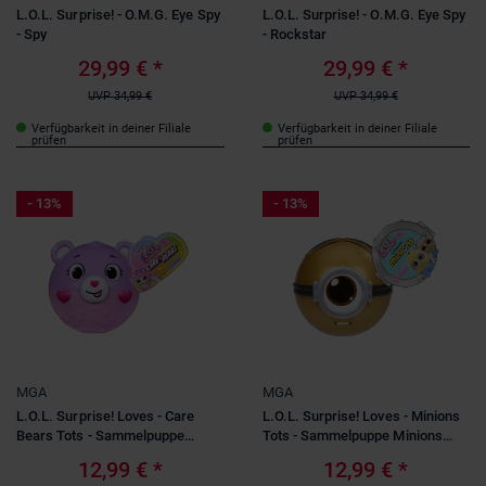
L.O.L. Surprise! - O.M.G. Eye Spy
L.O.L. Surprise! - O.M.G. Eye Spy
- Spy
- Rockstar
29,99 €
*
29,99 €
*
UVP
34,99 €
UVP
34,99 €
Verfügbarkeit in deiner Filiale
Verfügbarkeit in deiner Filiale
prüfen
prüfen
- 13%
- 13%
MGA
MGA
L.O.L. Surprise! Loves - Care
L.O.L. Surprise! Loves - Minions
Bears Tots - Sammelpuppe
Tots - Sammelpuppe Minions
Glücksbärchi Look - 1 Stück
Look - 1 Stück
12,99 €
*
12,99 €
*