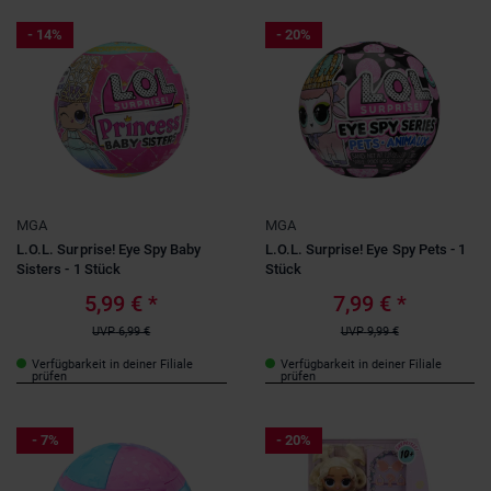
- 14%
- 20%
MGA
MGA
L.O.L. Surprise! Eye Spy Baby
L.O.L. Surprise! Eye Spy Pets - 1
Sisters - 1 Stück
Stück
5,99 €
*
7,99 €
*
UVP
6,99 €
UVP
9,99 €
Verfügbarkeit in deiner Filiale
Verfügbarkeit in deiner Filiale
prüfen
prüfen
- 7%
- 20%