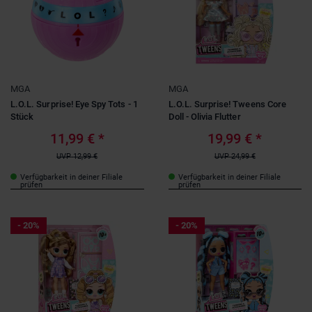
MGA
MGA
L.O.L. Surprise! Eye Spy Tots - 1
L.O.L. Surprise! Tweens Core
Stück
Doll - Olivia Flutter
11,99 €
*
19,99 €
*
UVP
12,99 €
UVP
24,99 €
Verfügbarkeit in deiner Filiale
Verfügbarkeit in deiner Filiale
prüfen
prüfen
- 20%
- 20%