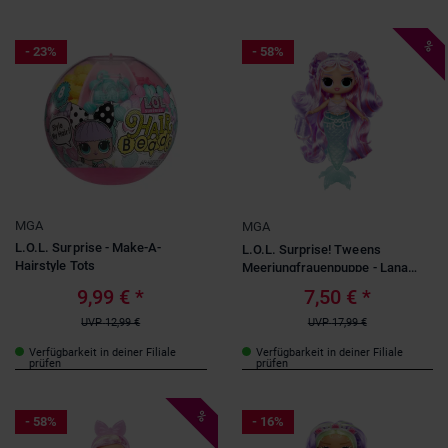
%
- 23%
- 58%
MGA
MGA
L.O.L. Surprise - Make-A-
L.O.L. Surprise! Tweens
Hairstyle Tots
Meerjungfrauenpuppe - Lana
Marine
9,99 €
*
7,50 €
*
UVP
12,99 €
UVP
17,99 €
Verfügbarkeit in deiner Filiale
Verfügbarkeit in deiner Filiale
prüfen
prüfen
%
- 58%
- 16%