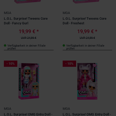
MGA
MGA
L.O.L. Surprise! Tweens Core
L.O.L. Surprise! Tweens Core
Doll - Fancy Gurl
Doll - Freshest
19,99 €
*
19,99 €
*
UVP
24,99 €
UVP
24,99 €
Verfügbarkeit in deiner Filiale
Verfügbarkeit in deiner Filiale
prüfen
prüfen
- 10%
- 10%
MGA
MGA
L.O.L. Surprise! OMG Entry Doll -
L.O.L. Surprise! OMG Entry Doll -