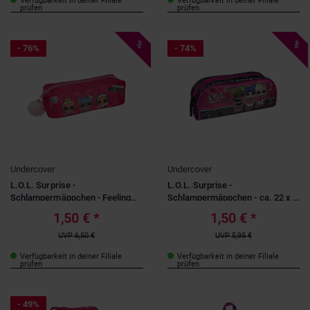
Verfügbarkeit in deiner Filiale
Verfügbarkeit in deiner Filiale
prüfen
prüfen
%
%
- 76%
- 74%
Undercover
Undercover
L.O.L. Surprise -
L.O.L. Surprise -
Schlampermäppchen - Feeling
Schlampermäppchen - ca. 22 x 9
extra!
x 7 cm
1,50 €
*
1,50 €
*
UVP
6,50 €
UVP
5,95 €
Verfügbarkeit in deiner Filiale
Verfügbarkeit in deiner Filiale
prüfen
prüfen
- 49%