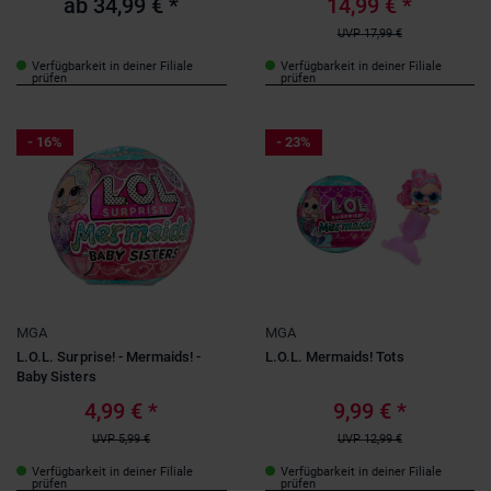
ab
34,99 €
*
14,99 €
*
Altersempfehlung
UVP
17,99 €
2-3 Jahre
(18)
Verfügbarkeit in deiner Filiale
Verfügbarkeit in deiner Filiale
4-6 Jahre
(51)
prüfen
prüfen
Anzahl Teile
7-9 Jahre
(3)
1 bis 50 Teile
(2)
10-12 Jahre
(3)
- 16%
- 23%
Konfektionsgröße
ab 12 Jahren
(1)
110
(1)
Für wen?
Kinder
(35)
Kleinkinder
(16)
MGA
MGA
L.O.L. Surprise! - Mermaids! -
L.O.L. Mermaids! Tots
Baby Sisters
4,99 €
*
9,99 €
*
UVP
5,99 €
UVP
12,99 €
Verfügbarkeit in deiner Filiale
Verfügbarkeit in deiner Filiale
prüfen
prüfen