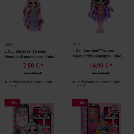
MGA
MGA
L.O.L. Surprise! Tweens
L.O.L. Surprise! Tweens
Meerjungfrauenpuppe - Cleo
Meerjungfrauenpuppe - Lola
Cove
Waves
7,50 €
*
14,99 €
*
UVP
17,99 €
UVP
17,99 €
Verfügbarkeit in deiner Filiale
Verfügbarkeit in deiner Filiale
prüfen
prüfen
- 14%
- 14%