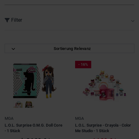
Filter
mind. 50% reduziert
(17)
Sortierung Relevanz
nur reduzierte Produkte
(46)
- 16%
Marke
L.O.L. Surprise!
(32)
LOL Surprise
(1)
Stars & Themen
Scooli
(2)
CareBears
(1)
UNDERCOVER
(18)
Hello Kitty
(2)
MGA
MGA
Preis
L.O.L. SURPRISE!
(22)
L.O.L. Surprise O.M.G. Doll Core
L.O.L. Surprise - Crayola - Color
0
-
29
- 1 Stück
Me Studio - 1 Stück
Minions
(1)