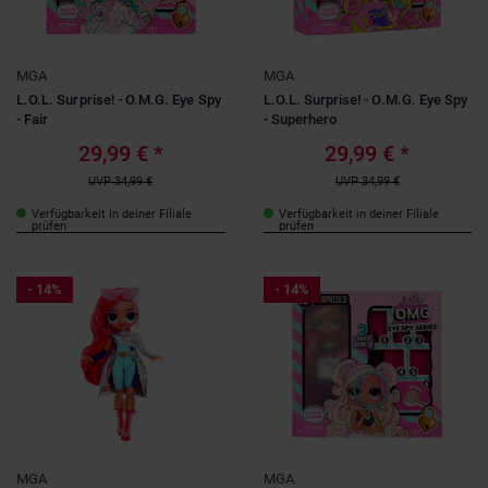
MGA
MGA
L.O.L. Surprise! - O.M.G. Eye Spy
L.O.L. Surprise! - O.M.G. Eye Spy
- Fair
- Superhero
29,99 €
*
29,99 €
*
UVP
34,99 €
UVP
34,99 €
Verfügbarkeit in deiner Filiale
Verfügbarkeit in deiner Filiale
prüfen
prüfen
- 14%
- 14%
MGA
MGA