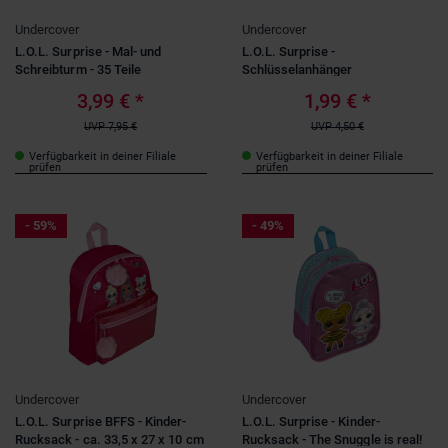
Undercover
Undercover
L.O.L. Surprise - Mal- und
L.O.L. Surprise -
Schreibturm - 35 Teile
Schlüsselanhänger
3,99 €
*
1,99 €
*
UVP
7,95 €
UVP
4,50 €
Verfügbarkeit in deiner Filiale
Verfügbarkeit in deiner Filiale
prüfen
prüfen
- 59%
- 49%
Undercover
Undercover
L.O.L. Surprise BFFS - Kinder-
L.O.L. Surprise - Kinder-
Rucksack - ca. 33,5 x 27 x 10 cm
Rucksack - The Snuggle is real!