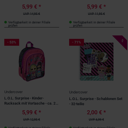
5,99 €
*
5,99 €
*
UVP
14,95 €
UVP
11,95 €
Verfügbarkeit in deiner Filiale
Verfügbarkeit in deiner Filiale
prüfen
prüfen
%
- 53%
- 71%
Undercover
Undercover
L.O.L. Surprise - Kinder-
L.O.L. Surprise - Schablonen Set
Rucksack mit Vortasche - ca. 25
- 32-teilig
x 31 x 10 cm
5,99 €
*
2,00 €
*
UVP
12,95 €
UVP
6,99 €