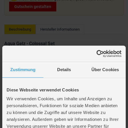
Gutschein gestalten
Beschreibung
Hersteller Informationen
Aqua Gelz - Colossal Set
Einzigartige Figuren: Mit den Aqua Gelz entstehen auf magische Weise
einzigartige Soft Figuren in 3D. Kinder können ihrer Kreativität bei der
Gestaltung freien Lauf lassen.
Zustimmung
Details
Über Cookies
Einfache Anwendung: Man gibt die verschiedenen Farbgele nach
Belieben in die enthaltenen Formen und taucht diese anschließend in das
Wasserbad. Innerhalb von Sekunden verwandelt sich das Gel von einem
flachen Motiv in eine tolle 3D Figur.
Diese Webseite verwendet Cookies
Kinder können die Figuren individuell gestalten und anschließend damit
spielen.
Wir verwenden Cookies, um Inhalte und Anzeigen zu
personalisieren, Funktionen für soziale Medien anbieten
Erstellen von einzigartigen Figuren
zu können und die Zugriffe auf unsere Website zu
Durch Wassereintauchen verwandelbar in 3D Motiv
analysieren. Außerdem geben wir Informationen zu Ihrer
Umfangreicher Inhalt im Set
Verwendung unserer Website an unsere Partner für