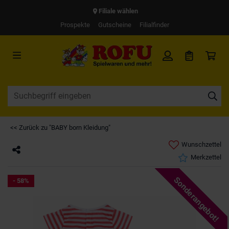
Filiale wählen
Prospekte
Gutscheine
Filialfinder
<< Zurück zu "BABY born Kleidung"
Wunschzettel
Merkzettel
Sonderangebot!
- 58%