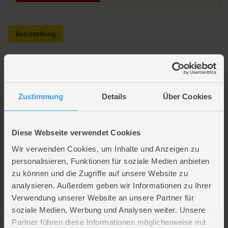
Beschreibung
BABY born - Strampler - Dschungel - 36 cm
Kommt mit auf Safari - wie der Löwe, die Giraffe und Ente Berta auf dem
Strampelanzug mit kurzen Ärmeln und Füßchen von BABY born. Er passt
Zustimmung
Details
Über Cookies
allen kleineren Puppen in 36cm Größe.
Puppe nicht enthalten
Diese Webseite verwendet Cookies
Strampler mit niedlichen Safari-Tieren
Wir verwenden Cookies, um Inhalte und Anzeigen zu
In bequemer Passform
personalisieren, Funktionen für soziale Medien anbieten
Passend für Puppen von 34-38 cm
zu können und die Zugriffe auf unsere Website zu
analysieren. Außerdem geben wir Informationen zu Ihrer
Lieferumfang
Verwendung unserer Website an unsere Partner für
soziale Medien, Werbung und Analysen weiter. Unsere
Artikelmerkmale
Partner führen diese Informationen möglicherweise mit