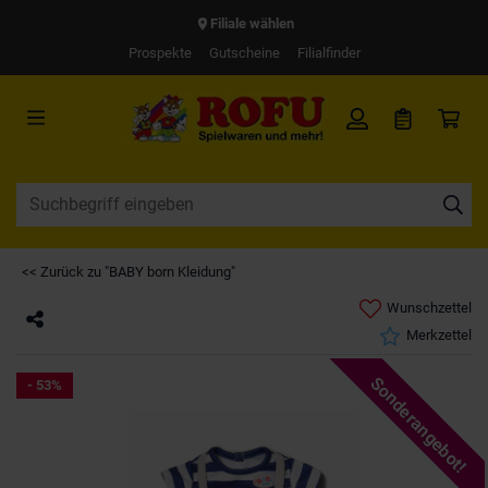
Filiale wählen
Prospekte
Gutscheine
Filialfinder
<< Zurück zu "BABY born Kleidung"
Wunschzettel
Merkzettel
Sonderangebot!
- 53%