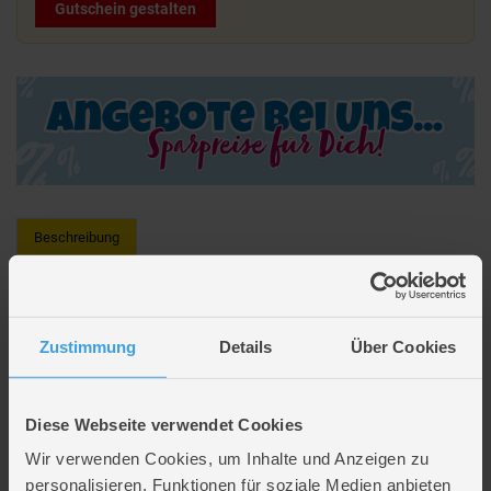
Gutschein gestalten
Beschreibung
BABY born - Teddy Outfit - Kleid - 43 cm
Ein Kleid für jeden Tag: drunter trägt Teddy ein blau gestreiftes T-Shirt,
Zustimmung
Details
Über Cookies
darüber einen Cord-Rock mit Trägern, auf dem dir ein kleine Bärengesicht
zuzwinkert - denn es ist gleichzeitig eine kleine Tasche. Natürlich gibt es
auch passende Schühchen für die Bärentatzen dazu.
Diese Webseite verwendet Cookies
Passend für Puppen von 39-46 cm
Wir verwenden Cookies, um Inhalte und Anzeigen zu
Alltagskleid und Schuhe für BABY born Teddy
personalisieren, Funktionen für soziale Medien anbieten