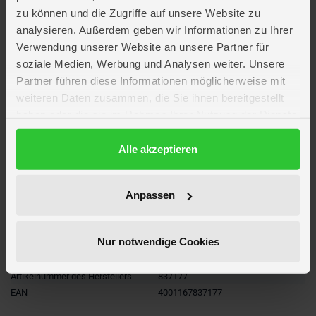
Mit kleiner Teddytasche für winzige Schätze
zu können und die Zugriffe auf unsere Website zu
Auf Teddy-Kleiderbügel
analysieren. Außerdem geben wir Informationen zu Ihrer
Verwendung unserer Website an unsere Partner für
Teddy nicht enthalten
soziale Medien, Werbung und Analysen weiter. Unsere
Partner führen diese Informationen möglicherweise mit
Lieferumfang
weiteren Daten zusammen, die Sie ihnen bereitgestellt
haben oder die sie im Rahmen Ihrer Nutzung der Dienste
Artikelmerkmale
gesammelt haben.
Datenschutzerklärung
Alle akzeptieren
Farbe
beige
,
blau
,
weiß
Altersempfehlung
ab 1 Jahre
Anpassen
Verpackungsmaße
Länge ca. 26,4 cm
Breite ca. 24,1 cm
Höhe ca. 6,8 cm
Nur notwendige Cookies
Marke
Baby Born
Hersteller
MGA Zapf Creation
Artikelnummer des Herstellers
837177
EAN
4001167837177