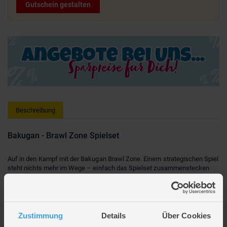
Gutschein gestalten
Beschreibung
Bakugan - Brawl Zone Spielset
Auf in den Kampf mit der Bakugan Brawl Zone. Einem strategischen Spiel
steht nichts mehr im Wege – einfach das Spielset zusammenstecken
und schon kann das Battle beginnen. Von 4 Abschusspunkten starten die
Bakugan in das Battle, an dem bis zu 6 Bakugan teilnehmen können
(weitere Bakugan separat erhältlich). Für maximalen Spielspaß sorgt die
Battle Zone, in der sich die Bakugan drehen oder rollen. Das leichte
Spielset lässt sich zusammenfalten, kompakt verstauen oder für Battles
Zustimmung
Details
Über Cookies
unterwegs mitnehmen. Dieses Spielset enthält einen Special Attack