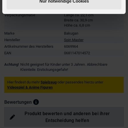
Nur notwendige Cookies
Altersempfehlung
ab 6 Jahre
Verpackungsmaße
Länge ca. 22,1 cm
Breite ca. 30,9 cm
Höhe ca. 6,8 cm
Marke
Bakugan
Hersteller
Spin Master
Artikelnummer des Herstellers
6069964
EAN
0681147014572
Achtung!
Nicht geeignet für Kinder unter 3 Jahren. Abbrechbare
Kleinteile. Erstickungsgefahr!
Hier findest du mehr
Spielzeug
oder passendes hierzu unter
Videospiel & Anime Figuren
Bewertungen
Produkt bewerten und anderen bei ihrer
Entscheidung helfen