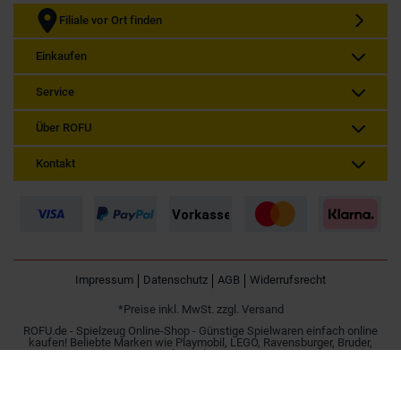
Filiale vor Ort finden
Einkaufen
Service
Über ROFU
Kontakt
Impressum
Datenschutz
AGB
Widerrufsrecht
*Preise inkl. MwSt. zzgl. Versand
ROFU.de - Spielzeug Online-Shop - Günstige Spielwaren einfach online
kaufen! Beliebte Marken wie Playmobil, LEGO, Ravensburger, Bruder,
Simba und Besttoy.
Spielzeug online kaufen | Günstig im Internet bestellen