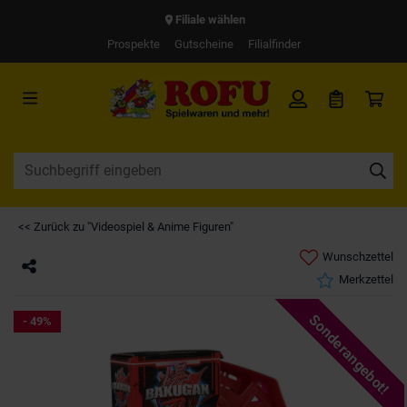
Filiale wählen
Prospekte
Gutscheine
Filialfinder
<< Zurück zu "Videospiel & Anime Figuren"
Wunschzettel
Merkzettel
Sonderangebot!
- 49%