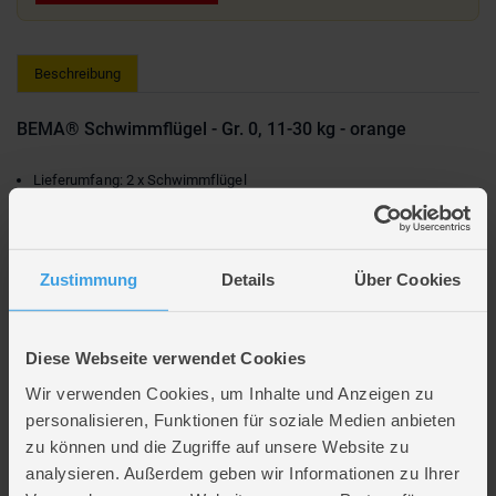
Beschreibung
BEMA® Schwimmflügel - Gr. 0, 11-30 kg - orange
Lieferumfang: 2 x Schwimmflügel
Farbe: orange
Größe 00
Maße: 14,5 x 19,5 cm
Zustimmung
Details
Über Cookies
Körpergewicht: 11 - 30 kg
Altersempfehlung: 1 - 6 Jahre
Hersteller: Happy People
Diese Webseite verwendet Cookies
Hersteller-Artikelnr.: Happy People
Wir verwenden Cookies, um Inhalte und Anzeigen zu
personalisieren, Funktionen für soziale Medien anbieten
Größe: ca. 14,5 x 19,5 cm
zu können und die Zugriffe auf unsere Website zu
Geeignet für ein Körpergewicht von 11 - 30 kg
analysieren. Außerdem geben wir Informationen zu Ihrer