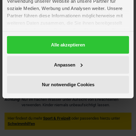
Verwendung unserer Website an unsere Partner für
Artikelmerkmale
soziale Medien, Werbung und Analysen weiter. Unsere
Partner führen diese Informationen möglicherweise mit
Farbe
orange
weiteren Daten zusammen, die Sie ihnen bereitgestellt
Altersempfehlung
ab 1 bis 6 Jahren
haben oder die sie im Rahmen Ihrer Nutzung der Dienste
Verpackungsmaße
Länge ca. 16,5 cm
gesammelt haben.
Breite ca. 5,2 cm
Datenschutzerklärung
Alle akzeptieren
Höhe ca. 25,5 cm
Marke
BEMA
Hersteller
Happy People
Anpassen
Artikelnummer des Herstellers
18401
EAN
4008332184012
Nur notwendige Cookies
Achtung!
Nicht geeignet für Kinder unter 3 Jahren. Abbrechbare
Kleinteile. Erstickungsgefahr!
Achtung!
Nur im flachen Wasser unter Aufsicht von Erwachsenen
verwenden. Kinder niemals unbeaufsichtigt lassen.
Hier findest du mehr
Sport & Freizeit
oder passendes hierzu unter
Schwimmhilfen