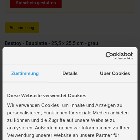
Gutschein gestalten
Beschreibung
Besttoy - Bauplatte - 25,5 x 25,5 cm - grau
Lieferumfang: 1 Bauplatte
Farbe: grau
Größe: ca. 25,5 x 25,5 cm
Zustimmung
Details
Über Cookies
Die Bauplatte lässt sich mit allen handelsüblichen Bausteinen
bebauen
Altersempfehlung: ab 3 Jahren
Diese Webseite verwendet Cookies
Hersteller: Besttoy
Wir verwenden Cookies, um Inhalte und Anzeigen zu
Hersteller Art.Nr.: B 38108
personalisieren, Funktionen für soziale Medien anbieten
zu können und die Zugriffe auf unsere Website zu
Bock auf Bauen? Dann schnapp dir ein Set aus unserer Kategorie
analysieren. Außerdem geben wir Informationen zu Ihrer
Klemmbausteine
und leg los – hier entstehen Fantasiewelten, Technik-
Verwendung unserer Website an unsere Partner für
Wunder oder einfach richtig coole Bauwerke.