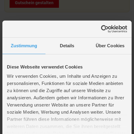
Gutschein gestalten
Beschreibung
Besttoy - Farmland - Brumby Hengst - Spielfigur
Zustimmung
Details
Über Cookies
Lieferumfang: 1 x Pferde-Spielfigur
Maße: ca. 13 x 4 x 10,5 cm
Diese Webseite verwendet Cookies
Altersempfehlung: ab 3 Jahren
Hersteller: Besttoy
Wir verwenden Cookies, um Inhalte und Anzeigen zu
Hersteller-Artikelnr.: 381060
personalisieren, Funktionen für soziale Medien anbieten
zu können und die Zugriffe auf unsere Website zu
analysieren. Außerdem geben wir Informationen zu Ihrer
Artikelmerkmale
Verwendung unserer Website an unsere Partner für
soziale Medien, Werbung und Analysen weiter. Unsere
Partner führen diese Informationen möglicherweise mit
Verpackungsmaße
Länge ca. 8,8 cm
Breite ca. 14,9 cm
weiteren Daten zusammen, die Sie ihnen bereitgestellt
Höhe ca. 5,6 cm
haben oder die sie im Rahmen Ihrer Nutzung der Dienste