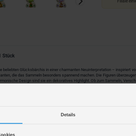
Filiale ein
1 Stück
beliebten Glücksbärchis in einer charmanten Neuinterpretation – inspiriert von
arianten, die das Sammeln besonders spannend machen. Die Figuren überzeuge
armonische Design sind sie ein dekoratives Highlight. Ob zum Sammeln, Versche
Care Bears Fans.
auswählbar)
Details
Cookies