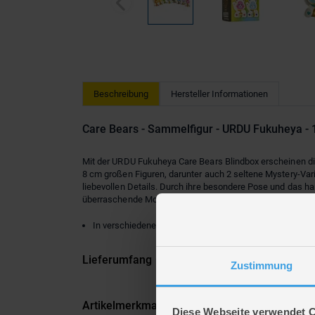
Beschreibung
Hersteller Informationen
Care Bears - Sammelfigur - URDU Fukuheya - 
Mit der URDU Fukuheya Care Bears Blindbox erscheinen die 
8 cm großen Figuren, darunter auch 2 seltene Mystery-V
liebevollen Details. Durch ihre besondere Pose und das h
überraschende Momente und begeistert große wie kleine 
In verschiedenen Ausführungen erhältlich (leider nicht 
Lieferumfang
Zustimmung
Artikelmerkmale
Diese Webseite verwendet 