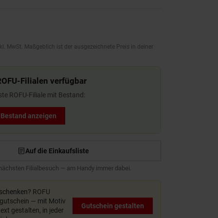
kl. MwSt. Maßgeblich ist der ausgezeichnete Preis in deiner
ROFU-Filialen verfügbar
ste ROFU-Filiale mit Bestand:
t Bestand anzeigen
Auf die Einkaufsliste
 nächsten Filialbesuch — am Handy immer dabei.
rschenken?
ROFU
utschein — mit Motiv
Gutschein gestalten
xt gestalten, in jeder