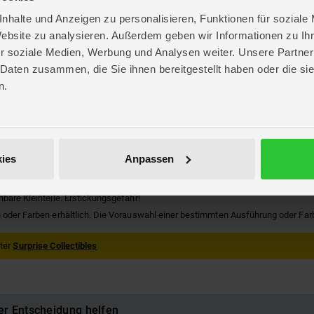
nhalte und Anzeigen zu personalisieren, Funktionen für soziale
OLOR
Website zu analysieren. Außerdem geben wir Informationen zu I
re
r soziale Medien, Werbung und Analysen weiter. Unsere Partner
. 13,6 cm
 Daten zusammen, die Sie ihnen bereitgestellt haben oder die s
. 22,4 cm
n.
 13,8 cm
s
OYs
79
ies
Anpassen
109844
hbare Kleinteile. Erstickungsgefahr!
 oder Farben erhältlich. Die Vorauswahl einer bestimmten Ausführung oder Farbe 
nter
Surprise Collectibles
er Entscheidung helfen