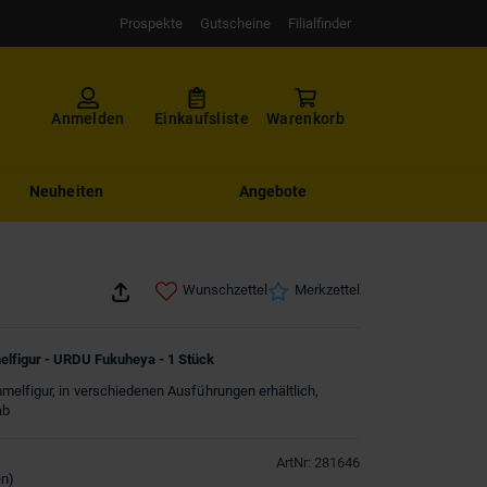
Prospekte
Gutscheine
Filialfinder
Anmelden
Einkaufsliste
Warenkorb
Neuheiten
Angebote
Wunschzettel
Merkzettel
lfigur - URDU Fukuheya - 1 Stück
elfigur, in verschiedenen Ausführungen erhältlich,
ab
ArtNr
:
281646
en
)