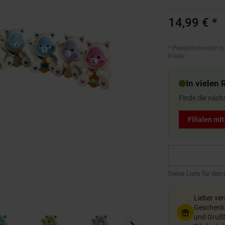
14,99 €
*
*
Preisinformation in
Filiale.
In vielen 
Finde die näch
Filialen mi
Deine Liste für den
Lieber ve
Geschenkg
und Grußte