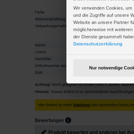
Wir verwenden Cookies, um I
Farbe
MULTIC
und die Zugriffe auf unsere 
Altersempfehlung
ab 5 Jah
Website an unsere Partner fü
Verpackungsmaße
Länge ca
möglicherweise mit weiteren
Breite ca
der Dienste gesammelt habe
Höhe ca.
Datenschutzerklärung
Marke
Simba
Lizenz
CareBear
Hersteller
SIMBA T
Artikelnummer des Herstellers
1059502
Nur notwendige Cook
EAN
4006592
Achtung!
Nicht geeignet für Kinder unter 3 Jahren. Abbrec
Hinweis:
Dieser Artikel ist in verschiedenen Ausführungen
Hier findest du mehr
Spielzeug
oder passendes hierzu u
Bewertungen
Produkt bewerten und anderen bei ihr