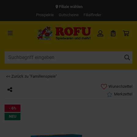
Filiale wählen
Prospekte
Gutscheine
Filialfinder
<< Zurück zu "Familienspiele"
Wunschzettel
Merkzettel
- 6%
NEU