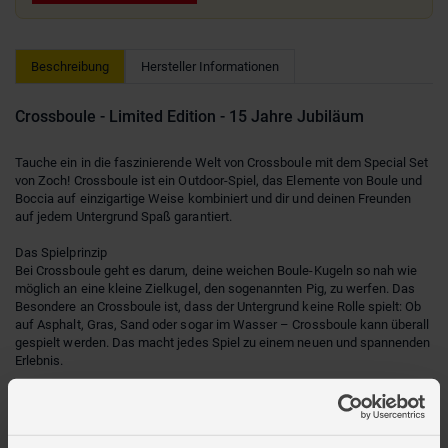
Beschreibung
Hersteller Informationen
Crossboule - Limited Edition - 15 Jahre Jubiläum
Tauche ein in die faszinierende Welt von Crossboule mit dem Special Set
von Zoch! Crossboule ist ein Outdoor-Spiel, das Elemente von Boule und
Boccia auf einzigartige Weise kombiniert und dir und deinen Freunden
auf jedem Untergrund Spaß garantiert.
Das Spielprinzip
Bei Crossboule geht es darum, deine weichen Boule-Kugeln so nah wie
möglich an eine kleine Zielkugel, den sogenannten Pig, zu werfen. Das
Besondere an Crossboule ist, dass der Untergrund keine Rolle spielt: Ob
auf Asphalt, Gras, Sand oder sogar im Wasser – Crossboule kann überall
gespielt werden. Das macht jedes Spiel zu einem neuen und spannenden
Erlebnis.
Vielseitig & Flexibel
Das Crossboule Special Set bietet dir alles, was du für den sofortigen
Spielspaß benötigst. Die weichen Kugeln sind farbenfroh gestaltet und