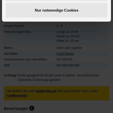
Artikelmerkmale
Nur notwendige Cookies
Farbe
schwarz/gelb
Altersempfehlung
ab 6 Jahre
Anzahl Spieler
2 - 6
Verpackungsmaße
Länge ca. 8 cm
Breite ca. 24 cm
Höhe ca. 20 cm
Marke
Zoch zum Spielen
Hersteller
Zoch Verlag
Artikelnummer des Herstellers
601105235
EAN
4015682052359
Achtung!
Nicht geeignet für Kinder unter 3 Jahren. Verschluckbare
Kleinteile. Erstickungsgefahr!
Hier findest du mehr
Spiele+Puzzle
oder passendes hierzu unter
Familienspiele
Bewertungen