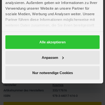
analysieren. Außerdem geben wir Informationen zu Ihrer
Verwendung unserer Website an unsere Partner für
Artikelmerkmale
soziale Medien, Werbung und Analysen weiter. Unsere
Partner führen diese Informationen möglicherweise mit
Material
Papier
weiteren Daten zusammen, die Sie ihnen bereitgestellt
Altersempfehlung
ab 7 Jahre
haben oder die sie im Rahmen Ihrer Nutzung der Dienste
Anzahl Seiten
64
gesammelt haben.
Einband
Gebundenes Buch
Datenschutzerklärung
Alle akzeptieren
Verlag
Franckh-Kosmos
Artikelmaße
Länge ca. 16 cm
Breite ca. 22,1 cm
Anpassen
Höhe ca. 1,2 cm
Verpackungsmaße
Länge ca. 16 cm
Breite ca. 22,4 cm
Nur notwendige Cookies
Höhe ca. 1 cm
Marke
KOSMOS
Hersteller
Kosmos
Artikelnummer des Herstellers
333/17616
ISBN
978-3-44017-616-0