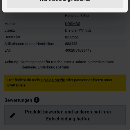
Verpackungsmaße
Länge ca. 19,1 cm
Breite ca. 27,7 cm
Höhe ca. 3,8 cm
Marke
KOSMOS
Lizenz
Die drei ??? Kids
Hersteller
Kosmos
Artikelnummer des Herstellers
683443
EAN
4002051683443
Achtung!
Nicht geeignet für Kinder unter 3 Jahren. Verschluckbare
Kleinteile. Erstickungsgefahr!
Hier findest du mehr
Spiele+Puzzle
oder passendes hierzu unter
Brettspiele
Bewertungen
Produkt bewerten und anderen bei ihrer
Entscheidung helfen