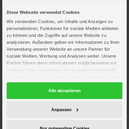
Inhalt:
1 Event-Planer
Diese Webseite verwendet Cookies
1 Lösungsheft
Wir verwenden Cookies, um Inhalte und Anzeigen zu
8 Einladungskarten
Verdächtigen-Übersicht
personalisieren, Funktionen für soziale Medien anbieten
36 Karten
zu können und die Zugriffe auf unsere Website zu
8 Zettel
analysieren. Außerdem geben wir Informationen zu Ihrer
7 Stanztafeln
6 Fingerabdruck-Sticker
Verwendung unserer Website an unsere Partner für
1 Kunststoff-Edelstein
soziale Medien, Werbung und Analysen weiter. Unsere
1 Stück Stoff
Partner führen diese Informationen möglicherweise mit
Lieferumfang: 1 Spiel
weiteren Daten zusammen, die Sie ihnen bereitgestellt
haben oder die sie im Rahmen Ihrer Nutzung der Dienste
Großer Detektivspaß, tolle Rätsel
gesammelt haben.
Altersempfehlung: ab 7 Jahren
Datenschutzerklärung
Alle akzeptieren
Artikelmerkmale
Anpassen
Altersempfehlung
ab 7 Jahre
Anzahl Spieler
2 - 8
Spieldauer
ca. 45 - 60 min
Nur notwendige Cookies