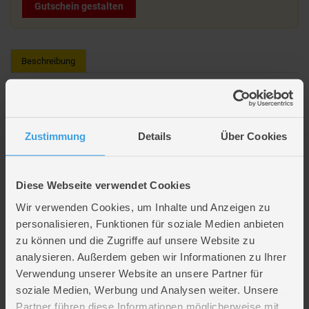
Gutschein gestalten
Beschreibung
Die Eiskönigin 2 - Kinder Fahrradhelm - lila
Zustimmung
Details
Über Cookies
Lieferumfang: 1 x Fahrradhelm
Design: Die Eiskönigin 2
Größe: 52 - 56 cm Kopfumfang
Diese Webseite verwendet Cookies
größenverstellbar
Wir verwenden Cookies, um Inhalte und Anzeigen zu
Gewicht: ca. 200 g
personalisieren, Funktionen für soziale Medien anbieten
Altersempfehlung: ab 4 Jahren
zu können und die Zugriffe auf unsere Website zu
analysieren. Außerdem geben wir Informationen zu Ihrer
Artikelmerkmale
Verwendung unserer Website an unsere Partner für
soziale Medien, Werbung und Analysen weiter. Unsere
Partner führen diese Informationen möglicherweise mit
Farbe
lila