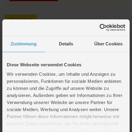
Beschreibung
Die Eiskönigin - Combo-Set
Zustimmung
Details
Über Cookies
1 x Helm Gr. 50-56
2 x Ellbogenschutz
Diese Webseite verwendet Cookies
2 x Knieschutz
Wir verwenden Cookies, um Inhalte und Anzeigen zu
personalisieren, Funktionen für soziale Medien anbieten
Lieferumfang
zu können und die Zugriffe auf unsere Website zu
analysieren. Außerdem geben wir Informationen zu Ihrer
Verwendung unserer Website an unsere Partner für
Artikelmerkmale
soziale Medien, Werbung und Analysen weiter. Unsere
Partner führen diese Informationen möglicherweise mit
Altersempfehlung
ab 3 bis 6 Jahren
weiteren Daten zusammen, die Sie ihnen bereitgestellt
Verpackungsmaße
Länge ca. 43,8 cm
haben oder die sie im Rahmen Ihrer Nutzung der Dienste
Breite ca. 21 cm