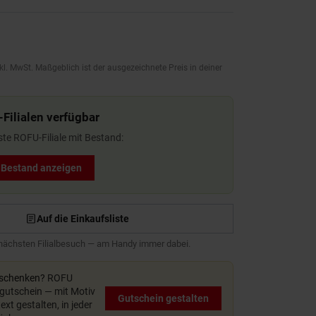
kl. MwSt. Maßgeblich ist der ausgezeichnete Preis in deiner
-Filialen verfügbar
ste ROFU-Filiale mit Bestand:
t Bestand anzeigen
Auf die Einkaufsliste
 nächsten Filialbesuch — am Handy immer dabei.
rschenken?
ROFU
utschein — mit Motiv
Gutschein gestalten
xt gestalten, in jeder