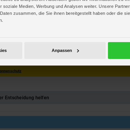
r soziale Medien, Werbung und Analysen weiter. Unsere Partner
 Daten zusammen, die Sie ihnen bereitgestellt haben oder die s
. 22,3 cm
n.
. 20,7 cm
 4,2 cm
rincess
ies
Anpassen
115490
onnenschutz
er Entscheidung helfen