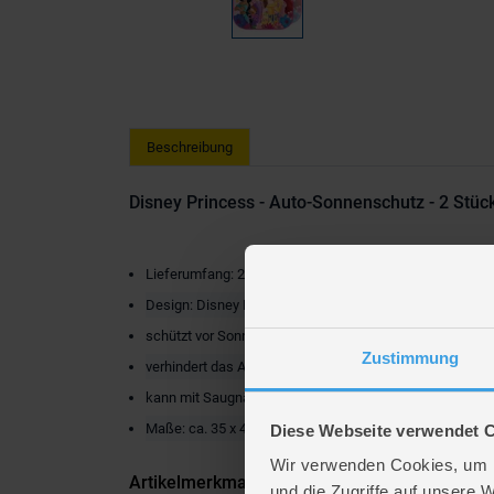
Beschreibung
Disney Princess - Auto-Sonnenschutz - 2 Stüc
Lieferumfang: 2 x Sonnenschutzblenden
Design: Disney Princess
schützt vor Sonneneinstrahlung
Zustimmung
verhindert das Aufheizen des Auto-Innenraums
kann mit Saugnäpfen variabel befestigt werden
Maße: ca. 35 x 44 cm
Diese Webseite verwendet 
Wir verwenden Cookies, um I
Artikelmerkmale
und die Zugriffe auf unsere 