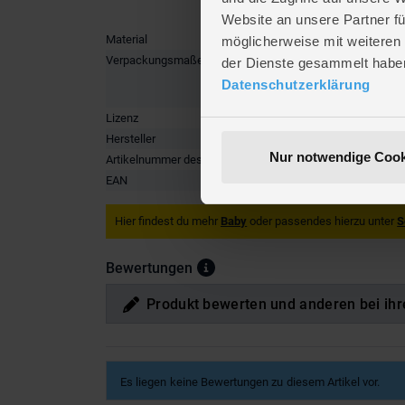
Website an unsere Partner fü
Material
Polyester
möglicherweise mit weiteren
Verpackungsmaße
Länge ca
der Dienste gesammelt habe
Breite ca
Datenschutzerklärung
Höhe ca.
Lizenz
Disney P
Hersteller
Colzani
Nur notwendige Cook
Artikelnummer des Herstellers
11549
EAN
8000866
Hier findest du mehr
Baby
oder passendes hierzu unter
S
Bewertungen
Produkt bewerten und anderen bei ihr
Es liegen keine Bewertungen zu diesem Artikel vor.