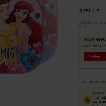
3,99 €
*
*
Preisinformation in
Filiale.
In 9 ROFU
Finde die näch
Filialen mi
Deine Liste für den
Lieber ve
Geschenkg
und Grußte