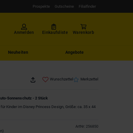
Prospekte
Gutscheine
Filialfinder
Anmelden
Einkaufsliste
Warenkorb
Neuheiten
Angebote
Wunschzettel
Merkzettel
Auto-Sonnenschutz - 2 Stück
ür Kinder im Disney Princess Design, Größe: ca. 35 x 44
ArtNr
:
256850
en
)