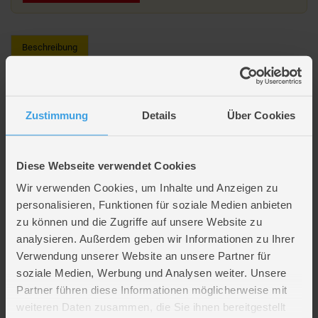
Beschreibung
Disney Stitch - Tagebuch - Dekoset - Diamant-Malerei
Zustimmung
Details
Über Cookies
Lieferumfang
Diese Webseite verwendet Cookies
Artikelmerkmale
Wir verwenden Cookies, um Inhalte und Anzeigen zu
personalisieren, Funktionen für soziale Medien anbieten
Farbe
multicolor
zu können und die Zugriffe auf unsere Website zu
Altersempfehlung
ab 3 Jahre
analysieren. Außerdem geben wir Informationen zu Ihrer
Artikelmaße
Länge ca. 23,5 cm
Verwendung unserer Website an unsere Partner für
Breite ca. 22,5 cm
soziale Medien, Werbung und Analysen weiter. Unsere
Höhe ca. 2,5 cm
Partner führen diese Informationen möglicherweise mit
Verpackungsmaße
Länge ca. 23,6 cm
weiteren Daten zusammen, die Sie ihnen bereitgestellt
Breite ca. 23 cm