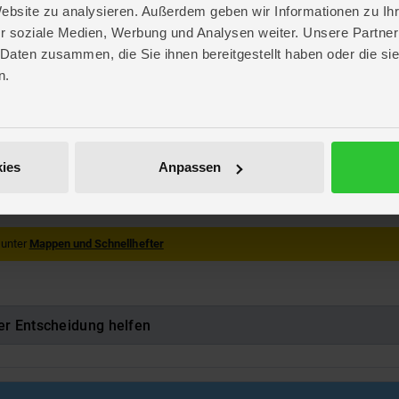
Website zu analysieren. Außerdem geben wir Informationen zu I
r soziale Medien, Werbung und Analysen weiter. Unsere Partner
 Daten zusammen, die Sie ihnen bereitgestellt haben oder die s
n.
. 32,3 cm
. 24,5 cm
 2,5 cm
ies
Anpassen
554226
 unter
Mappen und Schnellhefter
er Entscheidung helfen