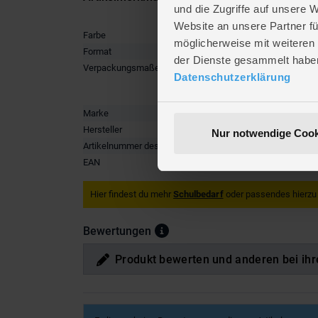
und die Zugriffe auf unsere 
Website an unsere Partner fü
Farbe
blau
möglicherweise mit weiteren
Format
DIN A4
der Dienste gesammelt habe
Verpackungsmaße
Länge ca
Datenschutzerklärung
Breite ca
Höhe ca.
Marke
Falken
Hersteller
ExaClair
Nur notwendige Cook
Artikelnummer des Herstellers
55422E
EAN
3130630
Hier findest du mehr
Schulbedarf
oder passendes hierzu
Bewertungen
Produkt bewerten und anderen bei ihr