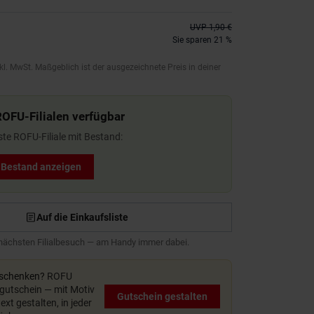
UVP
1,90 €
Sie sparen 21 %
kl. MwSt. Maßgeblich ist der ausgezeichnete Preis in deiner
ROFU-Filialen verfügbar
ste ROFU-Filiale mit Bestand:
t Bestand anzeigen
Auf die Einkaufsliste
 nächsten Filialbesuch — am Handy immer dabei.
rschenken?
ROFU
utschein — mit Motiv
Gutschein gestalten
xt gestalten, in jeder