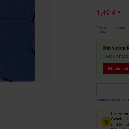
1,49 €
*
*
Preisinformation in
Filiale.
In vielen 
Finde die näch
Filialen mi
Deine Liste für den
Lieber ve
Geschenkg
und Grußte