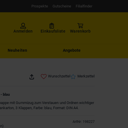
Prospekte
Gutscheine
Filialfinder
Anmelden
Einkaufsliste
Warenkorb
Neuheiten
Angebote
Wunschzettel
Merkzettel
- blau
mappe mit Gummizug zum Verstauen und Ordnen wichtiger
ankarton, 3 Klappen, Farbe: blau, Format: DIN A4.
ArtNr
:
198227
en
)