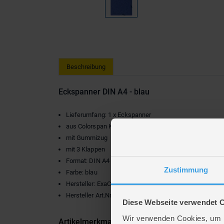
Beschreibung
Eckspanner DIN A4 - blau
Lieferumfang: 1 x Eckspanner
aus Colorspan Karton
mit Gummizug
mit 3 Klappen
Format: DIN A4
Zustimmung
Farbe: blau
Hersteller: ExaClair GmbH
Hersteller Art.Nr.: 55422E
Diese Webseite verwendet 
Wir verwenden Cookies, um I
Artikelmerkmale