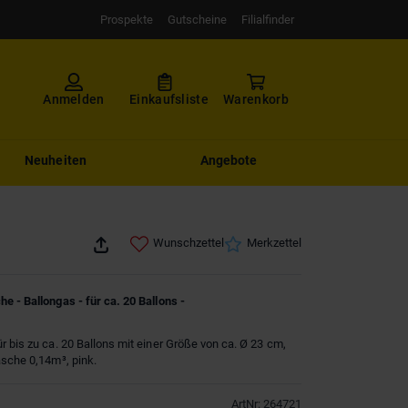
Prospekte
Gutscheine
Filialfinder
Anmelden
Einkaufsliste
Warenkorb
Neuheiten
Angebote
Wunschzettel
Merkzettel
e - Ballongas - für ca. 20 Ballons -
r bis zu ca. 20 Ballons mit einer Größe von ca. Ø 23 cm,
asche 0,14m³, pink.
ArtNr
:
264721