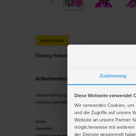
Beschreibung
Einweg Heliumflasche - Ballongas - für ca. 20 B
Zustimmung
Artikelmerkmale
Altersempfehlung
Diese Webseite verwendet 
ab 14 Ja
Verpackungsmaße
Länge ca
Wir verwenden Cookies, um I
Breite ca
und die Zugriffe auf unsere 
Höhe ca.
Website an unsere Partner fü
Marke
Balloonif
möglicherweise mit weiteren
Hersteller
trendsele
der Dienste gesammelt habe
Artikelnummer des Herstellers
00001