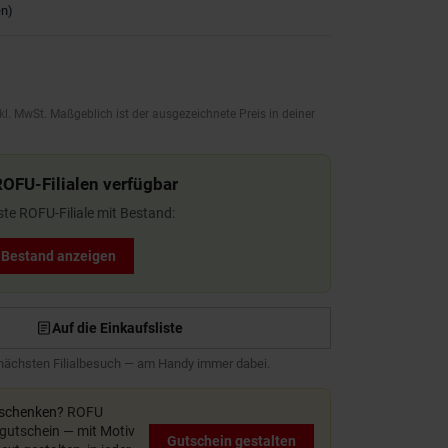
en
)
kl. MwSt. Maßgeblich ist der ausgezeichnete Preis in deiner
ROFU-Filialen verfügbar
ste ROFU-Filiale mit Bestand:
t Bestand anzeigen
Auf die Einkaufsliste
 nächsten Filialbesuch — am Handy immer dabei.
rschenken?
ROFU
utschein — mit Motiv
Gutschein gestalten