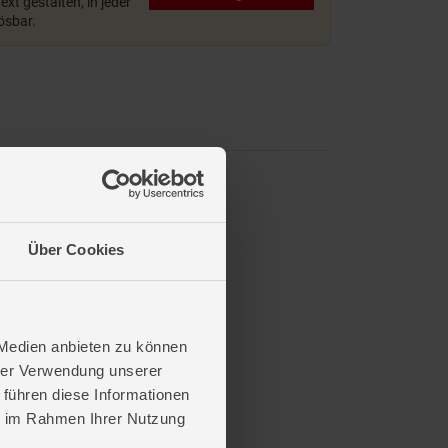
xt gestalten, in jeder
lösbar.
Über Cookies
 Medien anbieten zu können
hrer Verwendung unserer
 führen diese Informationen
ie im Rahmen Ihrer Nutzung