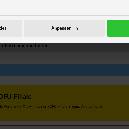
000016
Themen Party
ies
Anpassen
er Entscheidung helfen
OFU-Filiale
 Vorteile vor Ort — in deiner ROFU-Filiale in ganz Deutschland.