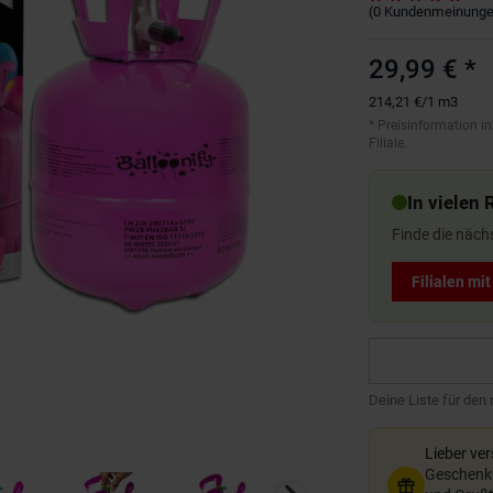
(
0
Kundenmeinung
29,99 €
*
214,21 €
/
1 m3
*
Preisinformation in
Filiale.
In vielen 
Finde die näch
Filialen mi
Deine Liste für den
Lieber ve
Geschenkg