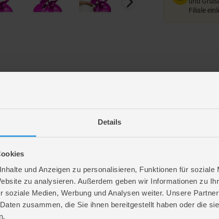
und Grußte
Filiale ein
allons - ca. 1,6 kg - pink
Details
Cookies
hre
. 32 cm
nhalte und Anzeigen zu personalisieren, Funktionen für soziale
. 20,5 cm
Website zu analysieren. Außerdem geben wir Informationen zu I
 20 cm
r soziale Medien, Werbung und Analysen weiter. Unsere Partner
y
 Daten zusammen, die Sie ihnen bereitgestellt haben oder die s
ct
n.