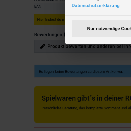
Datenschutzerklärung
EAN
4062883
Hier findest du mehr
Party
oder passendes hierzu unter
Nur notwendige Cook
Bewertungen
Produkt bewerten und anderen bei ihr
Es liegen keine Bewertungen zu diesem Artikel vor.
Spielwaren gibt´s in deiner R
Persönliche Beratung, das komplette Sortiment und alle