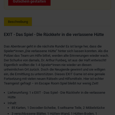
Gutschein gestalten
Beschreibung
EXIT - Das Spiel - Die Rückkehr in die verlassene Hütte
Das Abenteuer geht in die nächste Runde! Es ist lange her, dass die
Spieler*innen „Die verlassene Hütte“ hinter sich lassen konnten. Als die
Polizei das Team um Hilfe bittet, werden alte Erinnerungen wieder wach.
Der Schurke von damals, Dr. Arthur Funbeq, ist aus der Haft entwischt!
Eigentlich wollten die 1-4 Spieler*innen nie wieder an diesen
unheimlichen Ort zurück. Doch die Neugierde gewinnt und sie willigen
ein, die Ermittlung zu unterstützen. Dieses EXIT Game ist eine geniale
Fortsetzung mit vielen neuen Rätseln und Hilfsmitteln. Hier ist echter
Teamgeist gefragt – im Escape Room Spiel bleibt nur wenig Zeit!
Lieferumfang: 1 x EXIT - Das Spiel - Die Rückkehr in die verlassene
Hütte
Inhalt:
85 Karten, 1 Decodier-Scheibe, 5 seltsame Teile, 2 Möbelstücke
3 verschlossene Blätter, 1 Hütten-Wand, 1 Hütten-Boden, 1