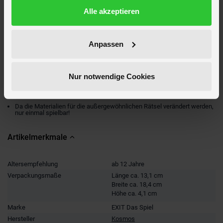
Auch ohne „EXIT® – Das Spiel: Die verlassene Hütte“ spielbar.
Datenschutzerklärung
Alle akzeptieren
1–4 SpielerInnen lösen im Team clevere Rätsel und brauchen dazu
Teamgeist, Kreativität und Kombinationsgeschick.
Kooperatives Erlebnisspiel im Level: Fortgeschrittene.
Anpassen
Mit Tutorial und Timer in der kostenlosen KOSMOS-Erklär-App. Mit und
ohne App spielbar.
Gesellschaftsspiel für Erwachsene, Fans von Live Escape Rooms und
Nur notwendige Cookies
Familien ab 12 Jahren.
Ideal als Partyspiel, Eventspiel und als Geburtstagsgeschenk.
Da die Materialien für die außergewöhnlichen Rätsel verändert werden,
nur einmal spielbar!
Artikelmerkmale
Altersempfehlung
ab 12 Jahre
Verpackungsmaße
Länge ca. 13,1 cm
Breite ca. 18,4 cm
Höhe ca. 4,1 cm
Marke
EXIT Das Spiel
Hersteller
Kosmos