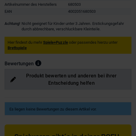
Artikelnummer des Herstellers
680503
EAN
4002051680503
Achtung!
Nicht geeignet für Kinder unter 3 Jahren. Erstickungsgefahr
durch abbrechbare, verschluckbare Kleinteile.
Hier findest du mehr
Spiele+Puzzle
oder passendes hierzu unter
Brettspiele
Bewertungen
Produkt bewerten und anderen bei ihrer
Entscheidung helfen
Es liegen keine Bewertungen zu diesem Artikel vor.