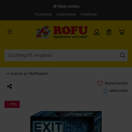
Filiale wählen
Prospekte
Gutscheine
Filialfinder
<< Zurück zu "Brettspiele"
Wunschzettel
Merkzettel
- 13%