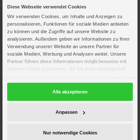
Das Tragen eines Fahrradhelmes wird empfohlen
Diese Webseite verwendet Cookies
Wir verwenden Cookies, um Inhalte und Anzeigen zu
Lieferumfang
personalisieren, Funktionen für soziale Medien anbieten
zu können und die Zugriffe auf unsere Website zu
Artikelmerkmale
analysieren. Außerdem geben wir Informationen zu Ihrer
Verwendung unserer Website an unsere Partner für
soziale Medien, Werbung und Analysen weiter. Unsere
Farbe
grau
Partner führen diese Informationen möglicherweise mit
Altersempfehlung
ab 6 Monate
weiteren Daten zusammen, die Sie ihnen bereitgestellt
Artikelmaße
Länge ca. 116 cm
Breite ca. 80 cm
haben oder die sie im Rahmen Ihrer Nutzung der Dienste
Höhe ca. 106 cm
gesammelt haben.
Verpackungsmaße
Länge ca. 68 cm
Datenschutzerklärung
Alle akzeptieren
Breite ca. 24 cm
Höhe ca. 86 cm
Faltmaß
Länge ca. 84 cm
Anpassen
Breite ca. 74 cm
Höhe ca. 22,5 cm
Gewicht
ca. 14 kg
Nur notwendige Cookies
Belastbarkeit
max. 50 kg