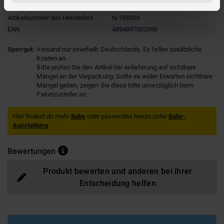
Hersteller
Besttoy
Artikelnummer des Herstellers
N-188009
EAN
4894897003390
Sperrgut:
Versand nur innerhalb Deutschlands. Es fallen zusätzliche
Kosten an.
Bitte prüfen Sie den Artikel bei Anlieferung auf sichtbare
Mängel an der Verpackung. Sollte es wider Erwarten sichtbare
Mängel geben, zeigen Sie diese bitte unverzüglich beim
Paketzusteller an.
Hier findest du mehr
Baby
oder passendes hierzu unter
Baby-
Ausstattung
Bewertungen
Produkt bewerten und anderen bei ihrer
Entscheidung helfen