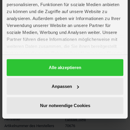
Leben und hat zusätzlich eine Foto-Box-Funktion.
personalisieren, Funktionen für soziale Medien anbieten
zu können und die Zugriffe auf unsere Website zu
Figur mit Bewegungssensor
analysieren. Außerdem geben wir Informationen zu Ihrer
Macht Pupsgeräusche, wenn Sensor aktiviert wird
Verwendung unserer Website an unsere Partner für
soziale Medien, Werbung und Analysen weiter. Unsere
Lieferumfang
Partner führen diese Informationen möglicherweise mit
weiteren Daten zusammen, die Sie ihnen bereitgestellt
haben oder die sie im Rahmen Ihrer Nutzung der Dienste
Artikelmerkmale
gesammelt haben.
Datenschutzerklärung
Alle akzeptieren
Altersempfehlung
ab 5 Jahre
Artikelmaße
Länge ca. 9 cm
Verpackungsmaße
Länge ca. 16,5 cm
Anpassen
Breite ca. 13,4 cm
Höhe ca. 6,2 cm
Batterien
3 x LR44/LR1154 Knopfzelle (AlMn)
Nur notwendige Cookies
(enthalten)
Besonderheiten
Elektronikartikel
Hersteller
Funrise Toys
Artikelnummer des Herstellers
70676