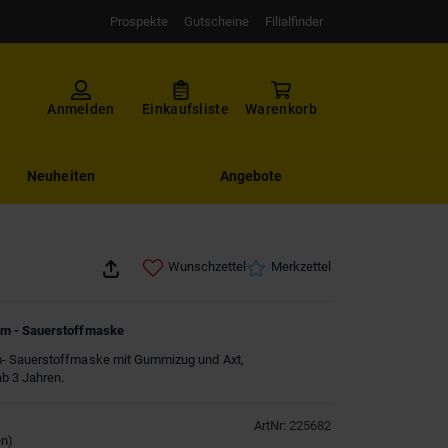
Prospekte
Gutscheine
Filialfinder
Anmelden
Einkaufsliste
Warenkorb
Neuheiten
Angebote
Wunschzettel
Merkzettel
m - Sauerstoffmaske
 Sauerstoffmaske mit Gummizug und Axt,
b 3 Jahren.
ArtNr
:
225682
en
)