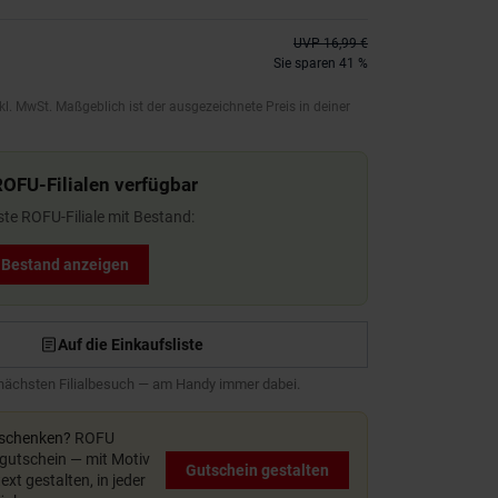
UVP
16,99 €
Sie sparen 41 %
kl. MwSt. Maßgeblich ist der ausgezeichnete Preis in deiner
ROFU-Filialen verfügbar
ste ROFU-Filiale mit Bestand:
t Bestand anzeigen
Auf die Einkaufsliste
 nächsten Filialbesuch — am Handy immer dabei.
rschenken?
ROFU
utschein — mit Motiv
Gutschein gestalten
xt gestalten, in jeder