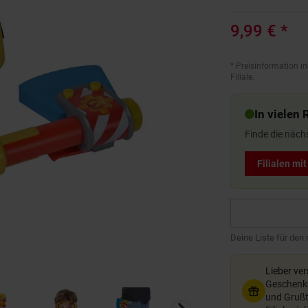
9,99 €
*
*
Preisinformation in
Filiale.
In vielen 
Finde die näch
Filialen mi
Deine Liste für den
Lieber ve
Geschenkg
und Grußte