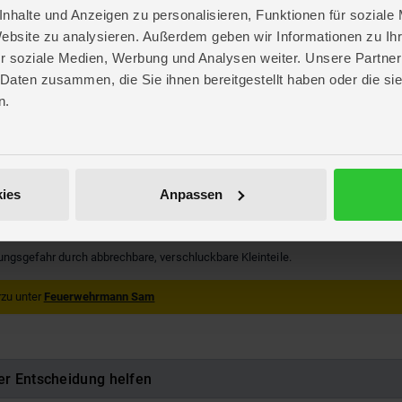
nhalte und Anzeigen zu personalisieren, Funktionen für soziale
Website zu analysieren. Außerdem geben wir Informationen zu I
r soziale Medien, Werbung und Analysen weiter. Unsere Partner
re
 Daten zusammen, die Sie ihnen bereitgestellt haben oder die s
. 20,3 cm
. 29,2 cm
n.
 8,6 cm
hrmann Sam
OYs
ies
Anpassen
76
063955
kungsgefahr durch abbrechbare, verschluckbare Kleinteile.
zu unter
Feuerwehrmann Sam
er Entscheidung helfen