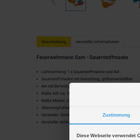
Beschreibung
Hersteller Informationen
Feuerwehrmann Sam - Sauerstoffmaske
Lieferumfang: 1 x Sauerstoffmaske und Axt
Sauerstoffmaske mit Gummizug, größenverstellbar
Axt mit Befestigungshaken
Maße Axt: ca. 10 x 15 cm
Maße Maske: ca. 6 x 20 x 29 cm
Altersempfehlung: ab 3 Jahren
Zustimmung
Hersteller: Simba Toys
Hersteller-Artikelnr.: 109252476
Diese Webseite verwendet 