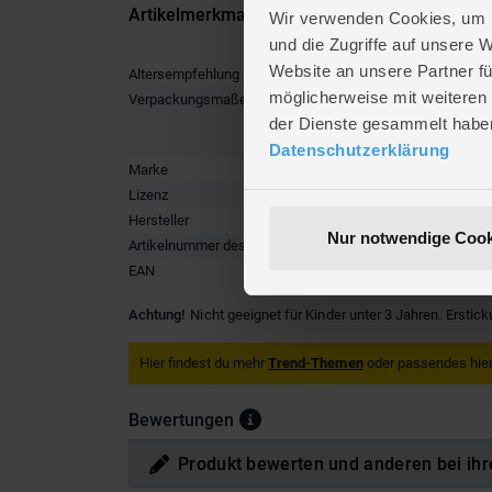
Artikelmerkmale
Wir verwenden Cookies, um I
und die Zugriffe auf unsere 
Website an unsere Partner fü
Altersempfehlung
ab 3 Jah
möglicherweise mit weiteren
Verpackungsmaße
Länge ca
Breite ca
der Dienste gesammelt habe
Höhe ca.
Datenschutzerklärung
Marke
Simba
Lizenz
Feuerwe
Hersteller
SIMBA T
Nur notwendige Cook
Artikelnummer des Herstellers
1092524
EAN
4006592
Achtung!
Nicht geeignet für Kinder unter 3 Jahren. Erstic
Hier findest du mehr
Trend-Themen
oder passendes hier
Bewertungen
Produkt bewerten und anderen bei ihr