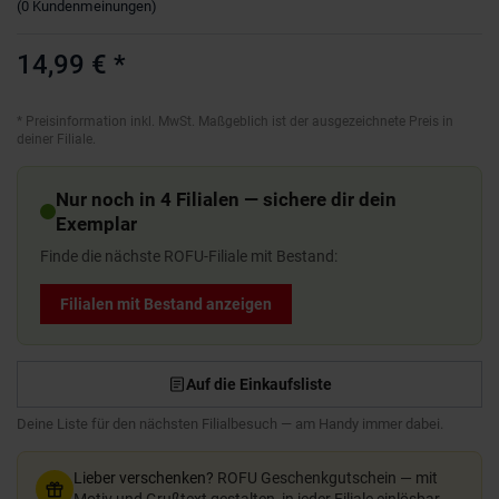
(
0
Kundenmeinungen
)
14,99 €
*
*
Preisinformation inkl. MwSt. Maßgeblich ist der ausgezeichnete Preis in
deiner Filiale.
Nur noch in 4 Filialen — sichere dir dein
Exemplar
Finde die nächste ROFU-Filiale mit Bestand:
Filialen mit Bestand anzeigen
Auf die Einkaufsliste
Deine Liste für den nächsten Filialbesuch — am Handy immer dabei.
Lieber verschenken?
ROFU Geschenkgutschein — mit
Motiv und Grußtext gestalten, in jeder Filiale einlösbar.