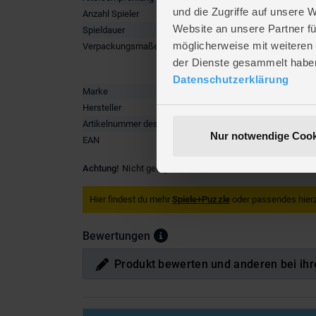
und die Zugriffe auf unsere 
Anzahl Spieler
2 - 4
Website an unsere Partner fü
Spieldauer
ca. 30 mi
möglicherweise mit weiteren
Verpackungsmaße
Länge ca
Breite ca
der Dienste gesammelt habe
Höhe ca.
Datenschutzerklärung
Marke
Zoch zum
Hersteller
Zoch Ver
Artikelnummer des Herstellers
6011052
Nur notwendige Cook
EAN
4015682
Achtung!
Nicht geeignet für Kinder unter 3 Jahren. Versch
Hier findest du mehr
Spiele+Puzzle
oder passendes hier
Bewertungen
Produkt bewerten und anderen bei ihr