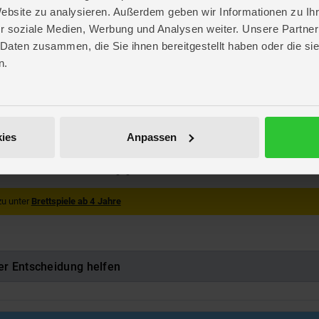
Website zu analysieren. Außerdem geben wir Informationen zu I
r soziale Medien, Werbung und Analysen weiter. Unsere Partner
n
 Daten zusammen, die Sie ihnen bereitgestellt haben oder die s
. 7,4 cm
. 29,7 cm
n.
 29,7 cm
 Spielen
lag
05
ies
Anpassen
052052
luckbare Kleinteile. Erstickungsgefahr!
zu unter
Brettspiele ab 4 Jahre
er Entscheidung helfen