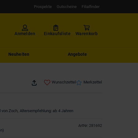
Prospekte
Gutscheine
Filialfinder
Anmelden
Einkaufsliste
Warenkorb
Neuheiten
Angebote
Wunschzettel
Merkzettel
l von Zoch, Altersempfehlung: ab 4 Jahren
ArtNr
:
281692
en
)