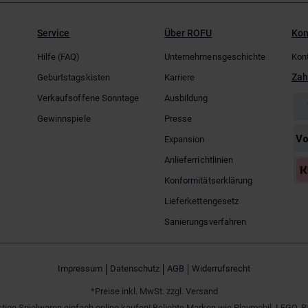
Service
Über ROFU
Kon
Hilfe (FAQ)
Unternehmensgeschichte
Kon
Zah
Geburtstagskisten
Karriere
Verkaufsoffene Sonntage
Ausbildung
Gewinnspiele
Presse
Expansion
Anlieferrichtlinien
Konformitätserklärung
Lieferkettengesetz
Sanierungsverfahren
Impressum
Datenschutz
AGB
Widerrufsrecht
*Preise inkl. MwSt. zzgl. Versand
tige Spielwaren einfach online kaufen! Beliebte Marken wie Playmobil, LEGO, R