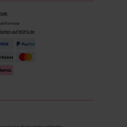
takt
taktformular
larten auf ROFU.de
avensburger, Bruder, Simba und Besttoy.