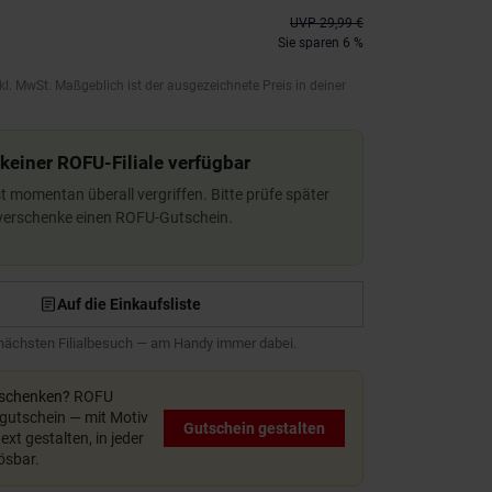
UVP
29,99 €
Sie sparen 6 %
kl. MwSt. Maßgeblich ist der ausgezeichnete Preis in deiner
 keiner ROFU-Filiale verfügbar
ist momentan überall vergriffen. Bitte prüfe später
 verschenke einen ROFU-Gutschein.
Auf die Einkaufsliste
 nächsten Filialbesuch — am Handy immer dabei.
rschenken?
ROFU
utschein — mit Motiv
Gutschein gestalten
xt gestalten, in jeder
lösbar.