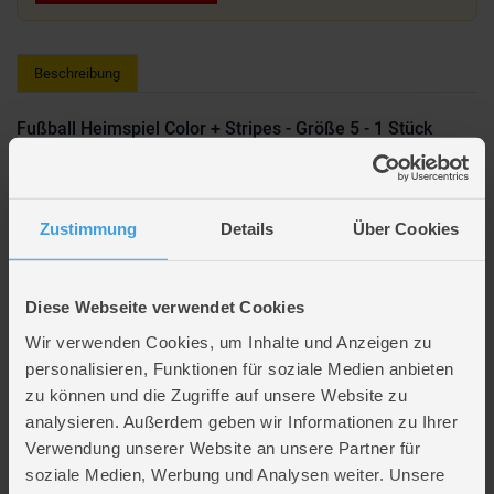
Beschreibung
Fußball Heimspiel Color + Stripes - Größe 5 - 1 Stück
Lieferumfang: 1 x Fußball
In verschiedenen Ausführungen erhältlich (leider nicht auswählbar)
Zustimmung
Details
Über Cookies
Farbe: grün, blau, gelb, rot, orange oder pink
Größe: 5
Durchmesser: ca. 21 cm
Gewicht: ca. 350 g
Diese Webseite verwendet Cookies
Hersteller: Xtrem Toys
Wir verwenden Cookies, um Inhalte und Anzeigen zu
Hersteller-Artikelnr.: 60016
personalisieren, Funktionen für soziale Medien anbieten
zu können und die Zugriffe auf unsere Website zu
analysieren. Außerdem geben wir Informationen zu Ihrer
Verwendung unserer Website an unsere Partner für
Artikelmerkmale
soziale Medien, Werbung und Analysen weiter. Unsere