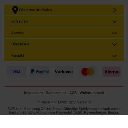
Filiale vor Ort finden
Einkaufen
Service
Über ROFU
Kontakt
Impressum
Datenschutz
AGB
Widerrufsrecht
*Preise inkl. MwSt. zzgl. Versand
ROFU.de - Spielzeug Online-Shop - Günstige Spielwaren einfach online
kaufen! Beliebte Marken wie Playmobil, LEGO, Ravensburger, Bruder,
Simba und Besttoy.
Spielzeug online kaufen | Günstig im Internet bestellen