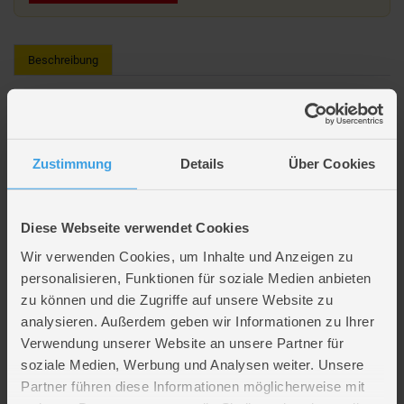
Beschreibung
Gabby's Dollhouse - Luftmatratze
Zustimmung
Details
Über Cookies
Lieferumfang: 1 x Luftmatratze
Design: Gabby's Dollhouse
Maße: ca. 67 x 43 cm
Diese Webseite verwendet Cookies
Altersempfehlung: ab 3 Jahren
Wir verwenden Cookies, um Inhalte und Anzeigen zu
personalisieren, Funktionen für soziale Medien anbieten
Artikelmerkmale
zu können und die Zugriffe auf unsere Website zu
analysieren. Außerdem geben wir Informationen zu Ihrer
Farbe
violett
Verwendung unserer Website an unsere Partner für
Material
Kunststoff
soziale Medien, Werbung und Analysen weiter. Unsere
Altersempfehlung
ab 3 Jahre
Partner führen diese Informationen möglicherweise mit
Verpackungsmaße
Länge ca. 18,3 cm