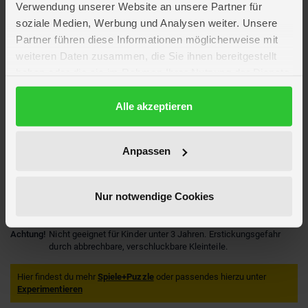
Verwendung unserer Website an unsere Partner für
soziale Medien, Werbung und Analysen weiter. Unsere
Partner führen diese Informationen möglicherweise mit
Artikelmerkmale
weiteren Daten zusammen, die Sie ihnen bereitgestellt
haben oder die sie im Rahmen Ihrer Nutzung der Dienste
Altersempfehlung
ab 8 Jahre
gesammelt haben.
Verpackungsmaße
Länge ca. 15,5 cm
Datenschutzerklärung
Alle akzeptieren
Breite ca. 21,7 cm
Höhe ca. 6,1 cm
Marke
Clementoni
Anpassen
Lizenz
Galileo
Hersteller
Clementoni
Artikelnummer des Herstellers
59062.9
Nur notwendige Cookies
EAN
8005125590629
Achtung!
Nicht geeignet für Kinder unter 3 Jahren. Erstickungsgefahr
durch abbrechbare, verschluckbare Kleinteile.
Hier findest du mehr
Spiele+Puzzle
oder passendes hierzu unter
Experimentieren